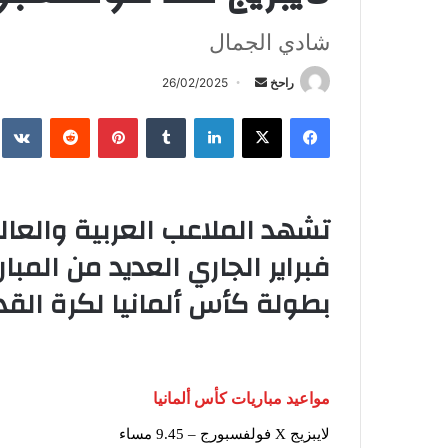
شادي الجمال
أرسل
راحخ
26/02/2025
بريدا
فيسبوك
X
لينكدإن
بينتيريست
إلكترونيا
فبراير الجاري العديد من المب
بطولة كأس ألمانيا لكرة الق
مواعيد مباريات كأس ألمانيا
لايبزيج X فولفسبورج – 9.45 مساء