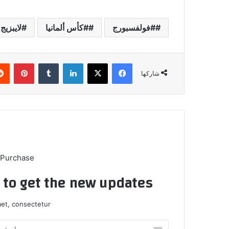
#فولفسبورج
#كأس ألمانيا
لايبزيج
فيسبوك
X
لينكدإن
بينتي
شاركها
 Purchase
t to get the new updates!
et, consectetur.
أدخل