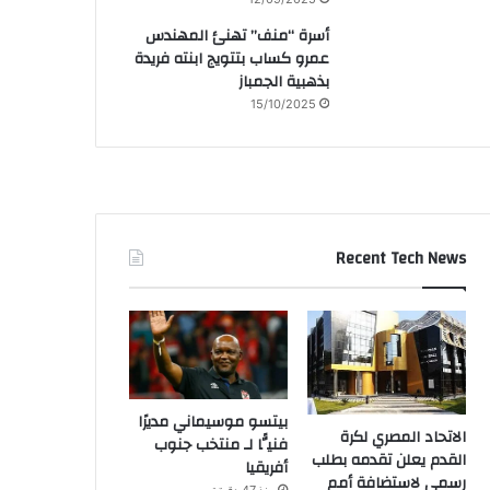
أسرة “منف” تهنئ المهندس
عمرو كساب بتتويج ابنته فريدة
بذهبية الجمباز
15/10/2025
Recent Tech News
بيتسو موسيماني مديرًا
الاتحاد المصري لكرة
فنيًّا لـ منتخب جنوب
القدم يعلن تقدمه بطلب
أفريقيا
رسمي لاستضافة أمم