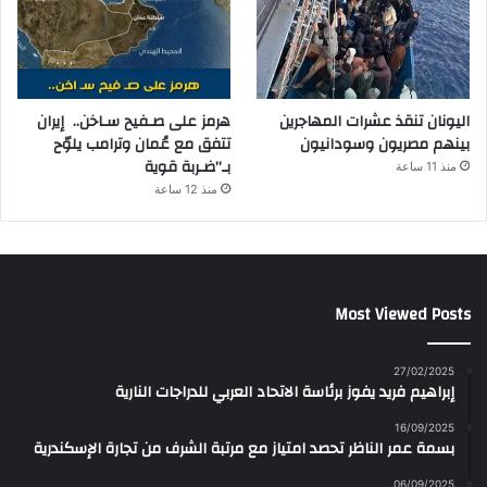
اليونان تنقذ عشرات المهاجرين
هرمز على صـفيح سـاخن.. إيران
بينهم مصريون وسودانيون
تتفق مع عُمان وترامب يلوّح
بـ”ضـربة قوية
منذ 11 ساعة
منذ 12 ساعة
Most Viewed Posts
27/02/2025
إبراهيم فريد يفوز برئاسة الاتحاد العربي للدراجات النارية
16/09/2025
بسمة عمر الناظر تحصد امتياز مع مرتبة الشرف من تجارة الإسكندرية
06/09/2025