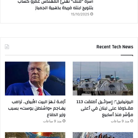
أسرة “منف” تهنئ المهندس عمرو كساب
بتتويج ابنته فريدة بذهبية الجمباز
15/10/2025
Recent Tech News
اليونيفيل”: إسرائـيل أطلقت 113
أزمـة تـهز البيت الأبيض.. ترامب
مقـذوفا على لبنان في أعلى
يهـاجم «واشنطن بوست» بسبب
مؤشر منذ أسابيع
وزير الدفاع
منذ 9 ساعات
منذ 9 ساعات