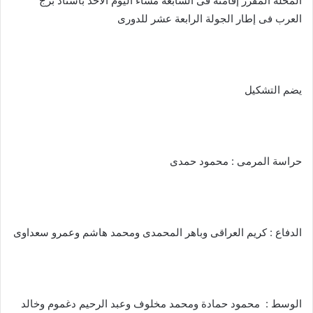
المحلة المقرر إقامته فى السابعة مساء اليوم الأحد باستاد برج
العرب فى إطار الجولة الرابعة عشر للدورى
يضم التشكيل
حراسة المرمى : محمود حمدى
الدفاع : كريم العراقى وباهر المحمدى ومحمد هاشم وعمرو سعداوى
الوسط : محمود حمادة ومحمد مخلوف وعبد الرحيم دغموم وخالد