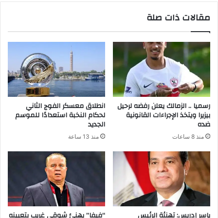
مقالات ذات صلة
رسميا .. الزمالك يعلن رفضه لرحيل
انطلاق معسكر الفوج الثاني
بيزيرا ويتخذ الإجراءات القانونية
لحكام النخبة استعدادًا للموسم
ضده
الجديد
منذ 8 ساعات
منذ 13 ساعة
ياسر إدريس: تهنئة الرئيس
“فيفا” يهنئ شوقي غريب بتعيينه