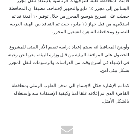
قامت المحافظة طبقا للتوجيهات الرئاسية بالإعداد لنقل مجزر
البساتين إلى مجزر ١٥ مايو والتجهيز لإفتتاحه، مضيفا ان المحافظة
حصلت على تصريح بتوسيع المجزر من خلال توفير ١٠ أفدنة قد تم
استلامهم من قبل جهاز ١٥ مايو ، حيث تم التعاقد بين الهيئة العربية
للتصنيع ومحافظة القاهرة لتشغيل المجزر.
وأوضح المحافظ انه سيتم إعداد دراسة تقييم الأثر البيئى للمشروع
للحصول على الموافقة البيئية من قبل وزارة البيئة، معربا عن رغبته
في الإنتهاء فى أسرع وقت من الدراسات والرسومات لنقل المجزر
بشكل بيئى آمن.
كما تم الإشارة خلال الاجتماع الي مدفن الطوب الرملي بمحافظة
القاهرة الذى تم إغلاقه غلقا آمنا وكيفية الإستفادة منه وإستغلاله
بالشكل الأمثل.