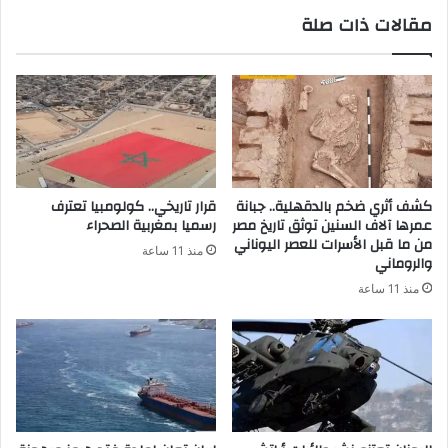
مقالات ذات صلة
كشف أثري ضخم بالدقهلية.. جبانة
قرار تاريخي.. كولومبيا تعترف
عمرها آلاف السنين توثق تاريخ مصر
رسميا بمغربية الصحراء
من ما قبل الأسرات للعصر اليوناني
منذ 11 ساعة
والروماني
منذ 11 ساعة