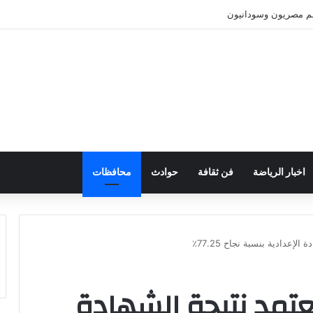
نهم مصريون وسودانيون
اخبار الرياضة
فن ثقافة
حوادث
محافظات
عدادية بنسبة نجاح 77.25٪؜
تمد نتيجة الشهادة