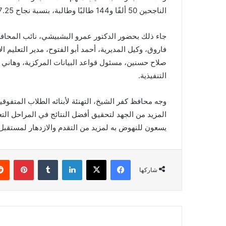
الناجحين 50 ألفًا و144 طالبًا وطالبة، بنسبة نجاح 77.25٪؜.
جاء ذلك بحضور الدكتور عمرو البشبيشي، نائب المحافظ، 
فاروق، وكيل المديرية، أحمد أبو الفتوح، مدير التعليم 
صلاح حسنين، مسئول قواعد البيانات المركزية، وهاني ح
التنفيذية.
وجه محافظ كفر الشيخ، التهنئة لأبنائه الطلاب المتفوقي
المزيد من الجهد لتحقيق أفضل النتائج في المراحل التعل
يسعون للنهوض به لمزيد من التقدم والازدهار لمستقبل أ
فيسبوك
X
لينكدإن
بينتي
شاركها