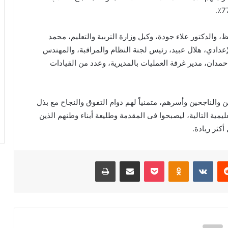
والدكتور علاء جودة، وكيل وزارة التربية والتعليم، محمد
الإعدادي، هلال عبيد، رئيس لجنة النظام والمراقبة، والمهندس
مدان، مدير غرفة العمليات بالمديرية، وعدد من القيادات
ن والناجحين وأسرهم، متمنياً لهم دوام التفوق والنجاح مع بذل
يمية التالية، ليصبحوا فى المقدمة وطليعة أبناء وطنهم الذين
كثر ريادة.
ريست
بوكيت
Odnoklassniki
مشاركة عبر البريد
طباعة