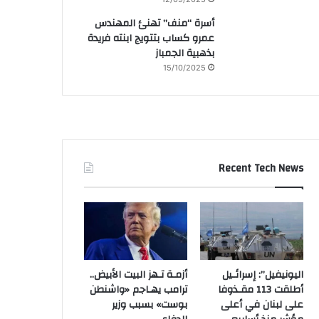
أسرة “منف” تهنئ المهندس
عمرو كساب بتتويج ابنته فريدة
بذهبية الجمباز
15/10/2025
Recent Tech News
اليونيفيل”: إسرائـيل
أزمـة تـهز البيت الأبيض..
أطلقت 113 مقـذوفا
ترامب يهـاجم «واشنطن
على لبنان في أعلى
بوست» بسبب وزير