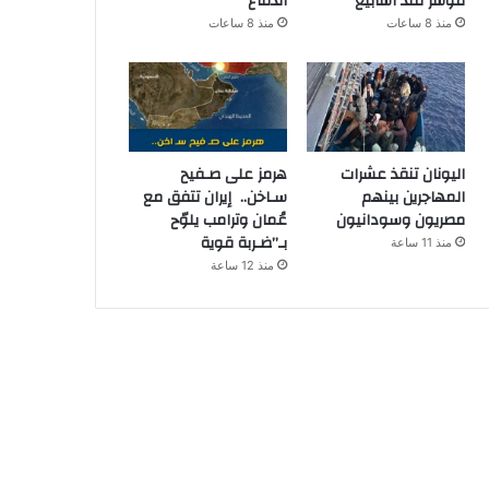
مؤشر منذ أسابيع
الدفاع
منذ 8 ساعات
منذ 8 ساعات
اليونان تنقذ عشرات
هرمز على صـفيح
المهاجرين بينهم
سـاخن.. إيران تتفق مع
مصريون وسودانيون
عُمان وترامب يلوّح
بـ”ضـربة قوية
منذ 11 ساعة
منذ 12 ساعة