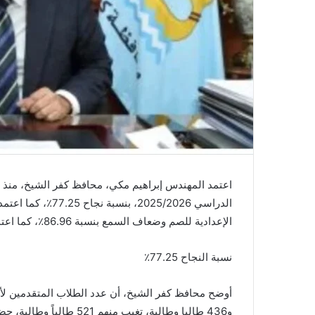
اعتمد المهندس إبراهيم مكي، محافظ كفر الشيخ، منذ قل
الإعدادية للصم وضعاف السمع بنسبة 86.96٪؜، كما اعتمد نتيجة الشهادة الإعدادية لمدارس النور للمكفوفين بنسبة 70٪؜
نسبة النجاح 77.25٪؜