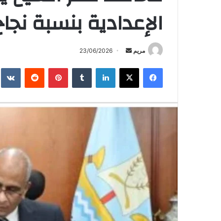
الإعدادية بنسبة نجاح 77.25٪
أرسل
مريم
23/06/2026
بريدا
فيسبوك
X
لينكدإن
بينتيريست
إلكترونيا