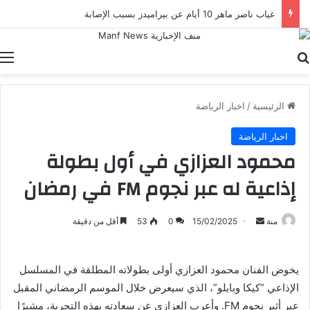
غياب ناصر ماهر 10 أيام عن بيراميدز بسبب الإصابة
بحث عن
ا
الرئيسية
/
اخبار الرياضة
اخبار الرياضة
محمود العزازي في أول بطولة
إذاعية له عبر نجوم FM في رمضان
أرسل
منة
15/02/2025
0
53
أقل من دقيقة
بريدا
إلكترونيا
يخوض الفنان محمود العزازي أولى بطولاته المطلقة في المسلسل
الإذاعي “كيكا وبابلو”، الذي سيعرض خلال الموسم الرمضاني المقبل
عبر أثير نجوم FM. وأعرب العزازي عن سعادته بهذه التجربة، مشيرًا