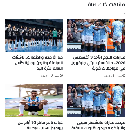
مقالات ذات صلة
مباريات اليوم الأحد 9 أغسطس
مباراة مصر والدنمارك.. ناشئات
2026.. مانشستر سيتي وليفربول
الفراعنة يطاردن برونزية كأس
في مواجهات قوية
العالم لكرة اليد
منذ 11 دقيقة
منذ 13 دقيقة
موعد مباراة مانشستر سيتى
غياب ناصر ماهر 10 أيام عن
وأتليتكو مدريد والقنوات الناقلة
بيراميدز بسبب الإصابة