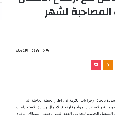
 المصاحبة لشهر
0
25
2 دقائق
بوكيت
Odnoklassniki
دة باتخاذ الإجراءات اللازمة فى اطار الخطة العاجلة التى
ربائية والاستعداد لمواجهة ارتفاع الاحمال وزيادة الاستخدامات
 التشغيل الجديدة للحد من الفقد الفنى وخفض استهلاك الوقود