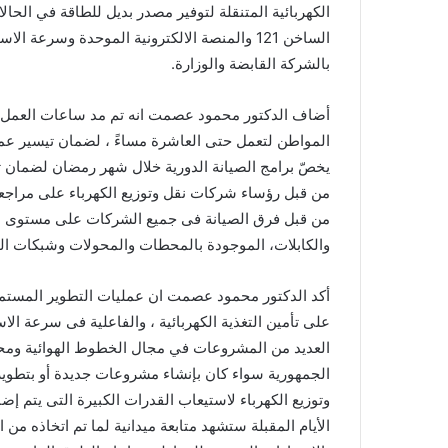
الكهربائية المتنقلة لتوفير مصدر بديل للطاقة في الحال
الساخن 121 والمنصة الالكترونية الموحدة وسرعة
بالشركة القابضة والوزارة.
أضاف الدكتور محمود عصمت انه تم مد ساعات العمل في
المواطن لتعمل حتى العاشرة مساءً ، لضمان تيسير عملي
يخصّ برامج الصيانة الدورية خلال شهر رمضان لضمان ت
من قبل رؤساء شركات نقل وتوزيع الكهرباء على مراجع
من قبل فرق الصيانة فى جميع الشركات على مستوى الجم
والكابلات، الموجودة بالمحطات والمحولات وشبكات الت
أكد الدكتور محمود عصمت ان عمليات التطوير المستمرة 
على تأمين التغذية الكهربائية ، والفاعلية فى سرعة الاس
العديد من المشروعات في مجال الخطوط الهوائية ومحط
الجمهورية سواء كان بإنشاء مشروعات جديدة أو بتطوي
وتوزيع الكهرباء لاستيعاب القدرات الكبيرة التى يتم إض
الأيام المقبلة ستشهد متابعة ميدانية لما تم اتخاذه م