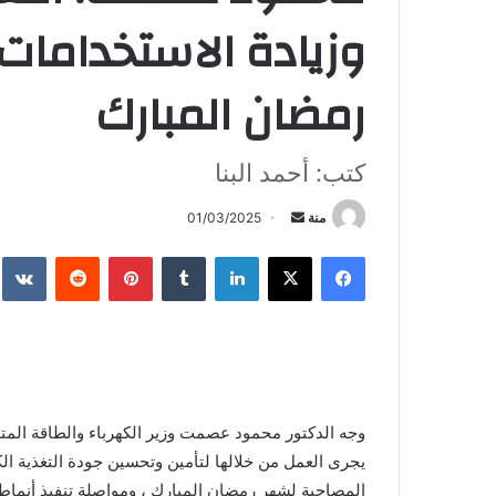
وزيادة الاستخدامات
رمضان المبارك
كتب: أحمد البنا
أرسل
منة
01/03/2025
بريدا
فيسبوك
X
لينكدإن
بينتيريست
إلكترونيا
وجه الدكتور محمود عصمت وزير الكهرباء والطاقة المتجد
يجرى العمل من خلالها لتأمين وتحسين جودة التغذية الكه
المصاحبة لشهر رمضان المبارك ، ومواصلة تنفيذ أنماط