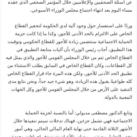
عن أسئلة الصحفيين والإعلاميين خلال المؤتمر الصحفي الذي عقده
مساء اليوم بعد انتهاء اجتماع مجلس الوزراء الأسبوعي.
وردًا على استفسار حول وجود آلية لدي الحكومة لتحفيز القطاع
الخاص على الالتزام بالحد الأدنى للأجور، وكذا ما إذا كانت حزمة
الحماية الاجتماعية ستتضمن زيادة للأجور للقطاع الحكومي وتوقيت
هذا التطبيق، أجاب رئيس الوزراء بأن آليات متابعة التطبيق في
القطاع الخاص تتم من خلال المجلس القومي للأجور والذي يمثل فيه
كل القطاعات، وكان القطاع الخاص في السابق يطلب الاستثناء من
تطبيق الحد الأدنى للأجور، ولكن هذه المرة جاء قرار القطاع الخاص
كله طواعيةً بقبول هذه الزيادة، وهو شيء جيد جداً، ونحن نتابع مدى
التنفيذ على الأرض من خلال المجلس القومي للأجور وكل الجهات
المعنية بالدولة.
وتابع الدكتور مصطفى مدبولي: أما بالنسبة لحزمة الحماية
الاجتماعية فهي تشمل جزءين، فهناك تدخلات سيتم تنفيذها خلال
الأشهر الثلاثة القادمة حتى نهاية العام المالي الحالي، وهي أمور
تخص التعامل مع شهر رمضان والأعياد وتستهدف إجراءات محددة،