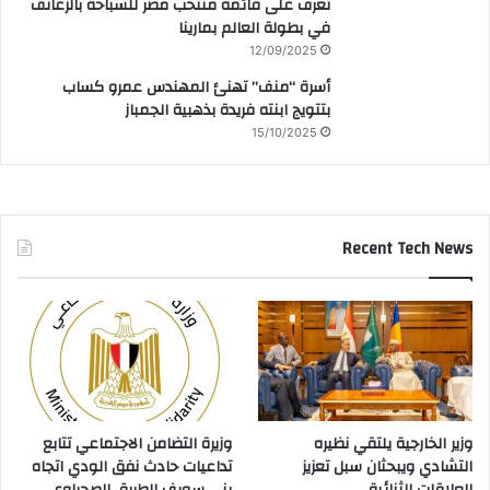
تعرف على قائمة منتخب مصر للسباحة بالزعانف
في بطولة العالم بمارينا
12/09/2025
أسرة “منف” تهنئ المهندس عمرو كساب
بتتويج ابنته فريدة بذهبية الجمباز
15/10/2025
Recent Tech News
وزير الخارجية يلتقي نظيره
وزيرة التضامن الاجتماعي تتابع
التشادي ويبحثان سبل تعزيز
تداعيات حادث نفق الودي اتجاه
العلاقات الثنائية
بني سويف الطريق الصحراوي..