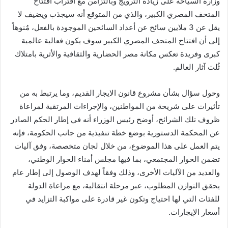
وزارة السياحة على زيادة الترويج وبالتزامن مع اقتراب افتتاح
المتحف المصري الكبير، والذي من المتوقع أنه سيجذب ويضيف لا
يقل عن 3 ملايين سائح عن أعداد السائحين الموجودة بالفعل، مُنوهاً
إلى أن افتتاح المتحف المصري الكبير سوف يكون فعالية عالمية
كبرى وفريدة تعكس مكانة مصر الحضارية والثقافية والأثرية بامتلاك
ثُلث آثار العالم.
وحول سؤال بشأن مشروع قانون الايجار القديم، وما يرتبط به من
تأثيرات على شريحة من المواطنين، والإجراءات المرتقبة لمراعاة
ظروف تلك الشرائح، أوضح رئيس الوزراء أنه في إطار الحكم الصادر
عن المحكمة الدستورية بوضع خطة تنفيذية من جانب الحكومة، فإنه
يتم العمل على هذا الموضوع، من خلال لجان متخصصة، وفق آليات
تضمن الحوار المجتمعي، بما فيها مجلس أمناء الحوار الوطني،
والعديد من الآليات الأخرى، وذلك وفقاً لهدف الوصول إلى إطار عام
يحقق التوازن المطلوب، عبر مرحلة انتقالية، مع مراعاة الدولة
للفئات التي لها احتياج وتكون غير قادرة على مواكبة التزايد في
أسعار الإيجارات.