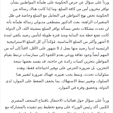
ورداً على سؤال عن حرص الحكومة على طمأنة المواطنين بشأن
توافر مخزون آمن من كافة السلع، وما إذا كانت هناك رسالة من
الحكومة تخص نهج المواطن في التعامل مع السلع وخاصة في ظل
المتغيرات الراهنة، بعث الدكتور مصطفى مدبولي رسالة طمأنة بأنه
لن تحدث مشكلات تخص مسألة توافر السلع بمشيئة الله، لأن الدولة
كانت تضع خطة منذ البداية ومنذ فترة طويلة لتأمين رصيد يكفي لمدة
6 أشهر وأكثر من السلع الأساسية، مُؤكداً أن كل السلع الاستراتيجية
الرئيسية لدينا رصيد منها يصل لـ 6 شهور على الأقل، لافتاً إلى أنه من
المهم أيضاً وجود ثقافة ووعي بعدم اللجوء إلى ممارسات ترتبط بقيام
المواطن بتخزين كميات زائدة عن حاجته، قد يفسد بعضها نتيجة
التخزين، بل ضرورة الحرص على توفير احتياجاته فقط، وهذه
سلوكيات تحدث، ونمط يجب تغييره، فهناك ضرورة لتغيير هذا
السلوك، وتغيير نمط الاستهلاك، بما يخفف الضغط على الموارد لدى
الدولة، وتحقيق وفرة في الموارد.
ورداً على سؤال حول فعاليات الاحتفال بافتتاح المتحف المصري
الكبير، أكد رئيس الوزراء على وضع تخطيط يتم تنفيذه بالمشاركة مع