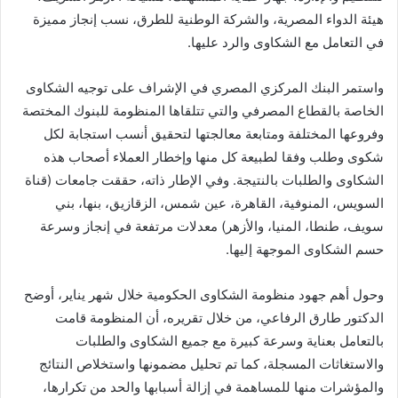
هيئة الدواء المصرية، والشركة الوطنية للطرق، نسب إنجاز مميزة
في التعامل مع الشكاوى والرد عليها.
واستمر البنك المركزي المصري في الإشراف على توجيه الشكاوى
الخاصة بالقطاع المصرفي والتي تتلقاها المنظومة للبنوك المختصة
وفروعها المختلفة ومتابعة معالجتها لتحقيق أنسب استجابة لكل
شكوى وطلب وفقا لطبيعة كل منها وإخطار العملاء أصحاب هذه
الشكاوى والطلبات بالنتيجة. وفي الإطار ذاته، حققت جامعات (قناة
السويس، المنوفية، القاهرة، عين شمس، الزقازيق، بنها، بني
سويف، طنطا، المنيا، والأزهر) معدلات مرتفعة في إنجاز وسرعة
حسم الشكاوى الموجهة إليها.
وحول أهم جهود منظومة الشكاوى الحكومية خلال شهر يناير، أوضح
الدكتور طارق الرفاعي، من خلال تقريره، أن المنظومة قامت
بالتعامل بعناية وسرعة كبيرة مع جميع الشكاوى والطلبات
والاستغاثات المسجلة، كما تم تحليل مضمونها واستخلاص النتائج
والمؤشرات منها للمساهمة في إزالة أسبابها والحد من تكرارها،