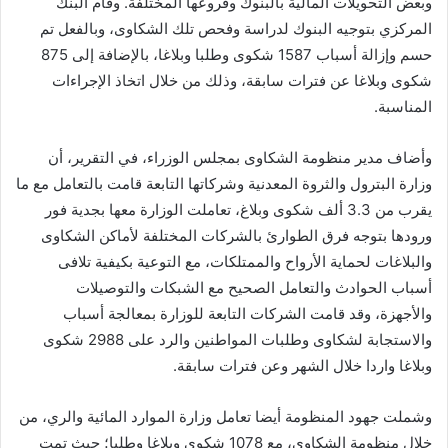
وبعض التحويلات المالية بالبنوك وفروعها المختلفة. وقام البنك
المركزي بتوجيه البنوك لدراسة وفحص تلك الشكاوى، وبالفعل تم
حسم وإزالة أسباب 1587 شكوى وطلبا وبلاغا، بالإضافة إلى 875
شكوى وبلاغا عن فترات سابقة، وذلك من خلال اتخاذ الإجراءات
المناسبة.
وأضاف مدير منظومة الشكاوى بمجلس الوزراء، في التقرير، أن
وزارة البترول والثروة المعدنية وشركاتها التابعة قامت بالتعامل مع ما
يقرب من 3.3 ألف شكوى وبلاغ، تعاملت الوزارة معها بجدية فور
ورودها بتوجه فرق الطوارئ بالشركات المختلفة لأماكن الشكاوى
والبلاغات لحماية الأرواح والممتلكات، مع التوعية بكيفية تلافى
أسباب الحوادث والتعامل الصحيح مع الشبكات والتوصيلات
والأجهزة، وقد قامت الشركات التابعة للوزارة بمعالجة أسباب
والاستجابة لشكاوى وطلبات المواطنين والرد على 2988 شكوى
وبلاغا واردا خلال الشهر وعن فترات سابقة.
وشملت جهود المنظومة أيضا تعامل وزارة الموارد المائية والري، من
خلال منظومة الشكاوى، مع 1078 شكوى وبلاغا وطلبا؛ حيث تمت