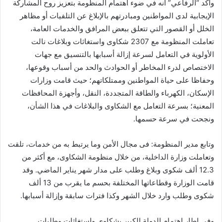
وأكد “الرفاعي” أنه في ضوء اهتمام المنظومة بتعزيز روح المشاركة
الإيجابية لدى المواطنين ومبادرتهم بالإبلاغ عن التلفيات أو مظاهر
الخلل أو القصور التي تتعلق ببعض المرافق والخدمات العامة،
تعاملت المنظومة مع 2307 شكاوى واستغاثات وبلاغات نالت
الأولوية في التعامل لسرعة إزالة أسبابها بالتنسيق مع جهات
الاختصاص لدرء المخاطر أو الحوادث والحد من أسباب وقوعها،
وحفاظا على حياة المواطنين وممتلكاتهم؛ حيث قامت وزارات
الإسكان، الكهرباء والطاقة المتجددة، النقل، وأجهزة المحافظات
المعنية؛ بسرعة التعامل مع الشكاوى والبلاغات في هذا الشأن،
ونجحت في سرعة حسمها.
وتابع مدير المنظومة: فى مجال الأمن وما يرتبط به من خدمات، تلقت
وتعاملت وزارة الداخلية، من خلال منظومة الشكاوى، مع أكثر من
12.3 ألف شكوى وبلاغ وطلب على مدار شهر يناير الماضي. وقد
قامت الوزارة وقطاعاتها المختلفة بحسم ما يقرب من 13 ألف
شكوى وطلب وارد خلال الشهر وكذا فترات سابقة وإزالة أسبابها.
وفى إطار اهتمام الدولة الكبير بشكاوى واستغاثات وطلبات