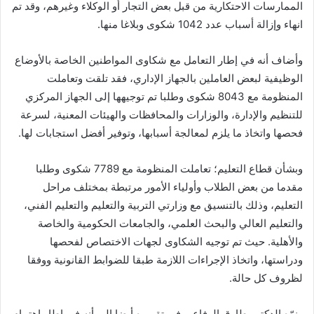
الممارسات الاحتكارية من قبل بعض التجار أو الوكلاء وغيرهم، وقد تم
انهاء وإزالة أسباب عدد 1042 شكوى وبلاغا منها.
وأضاف أنه في إطار التعامل مع شكاوى المواطنين الخاصة بالأوضاع
الوظيفية لبعض العاملين بالجهاز الإداري، فقد تلقت وتعاملت
المنظومة مع 8043 شكوى وطلبا تم توجيهها إلى الجهاز المركزي
للتنظيم والإدارة، والوزارات والمحافظات والهيئات المعنية، لسرعة
فحصها واتخاذ ما يلزم لمعالجة أسبابها، وتوفير أفضل استجابات لها.
وبشأن قطاع التعليم؛ تعاملت المنظومة مع 7789 شكوى وطلبا
مقدما من بعض الطلاب وأولياء الأمور مرتبطة بمختلف مراحل
التعليم، وذلك بالتنسيق مع وزارتي التربية والتعليم والتعليم الفني،
والتعليم العالي والبحث العلمي، والجامعات الحكومية والخاصة
والأهلية. حيث تم توجيه الشكاوى لجهات الاختصاص لفحصها
ودراستها، واتخاذ الإجراءات اللازمة طبقا للضوابط القانونية ووفقا
لظروف كل حالة.
ونوّه الدكتور طارق الرفاعي في تقريره أيضا إلى أنه في إطار اهتمام