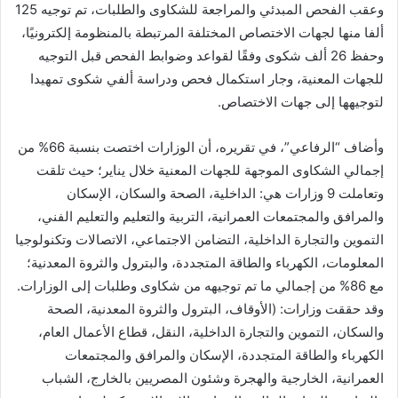
وعقب الفحص المبدئي والمراجعة للشكاوى والطلبات، تم توجيه 125
ألفا منها لجهات الاختصاص المختلفة المرتبطة بالمنظومة إلكترونيًا،
وحفظ 26 ألف شكوى وفقًا لقواعد وضوابط الفحص قبل التوجيه
للجهات المعنية، وجار استكمال فحص ودراسة ألفي شكوى تمهيدا
لتوجيهها إلى جهات الاختصاص.
وأضاف “الرفاعي”، في تقريره، أن الوزارات اختصت بنسبة 66% من
إجمالي الشكاوى الموجهة للجهات المعنية خلال يناير؛ حيث تلقت
وتعاملت 9 وزارات هي: الداخلية، الصحة والسكان، الإسكان
والمرافق والمجتمعات العمرانية، التربية والتعليم والتعليم الفني،
التموين والتجارة الداخلية، التضامن الاجتماعي، الاتصالات وتكنولوجيا
المعلومات، الكهرباء والطاقة المتجددة، والبترول والثروة المعدنية؛
مع 86% من إجمالي ما تم توجيهه من شكاوى وطلبات إلى الوزارات.
وقد حققت وزارات: (الأوقاف، البترول والثروة المعدنية، الصحة
والسكان، التموين والتجارة الداخلية، النقل، قطاع الأعمال العام،
الكهرباء والطاقة المتجددة، الإسكان والمرافق والمجتمعات
العمرانية، الخارجية والهجرة وشئون المصريين بالخارج، الشباب