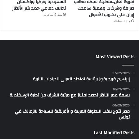
أمريكا تُعلن..تفكـيك شبكة مكاتب
السعودية وتركيا وباكستان
صرافة وشركات وهمية ساعدت
تحالف دفاعي جديد يثير الأنظار
إيران على تهـريب الأموال
منذ 9 ساعات
منذ 8 ساعات
Most Viewed Posts
27/02/2025
إبراهيم فريد يفوز برئاسة الاتحاد العربي للدراجات النارية
16/09/2025
بسمة عمر الناظر تحصد امتياز مع مرتبة الشرف من تجارة الإسكندرية
06/09/2025
مصر تتوج بلقب البطولة العربية والأفريقية للسباحة بالزعانف في
تونس
Last Modified Posts