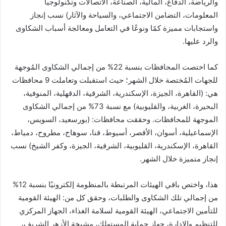
والرياضة، الدفاع، المالية، الصناعة، الاتصالات وتكنولوجيا
المعلومات، التضامن الاجتماعي، والسياحة والآثار) نسب إنجاز
واستجابات مميزة كمًا ونوعًا في التعامل ومعالجة أسباب الشكاوى
والرد عليها.
كما اختصت المحافظات بنسبة 22% من إجمالي الشكاوى المُوجهة
للجهات المُختصة خلال الشهر؛ حيث استقبلت وتعاملت 9 محافظات
هي: (القاهرة، الجيزة، الإسكندرية، الشرقية، الدقهلية، المنوفية،
البحيرة، الغربية، والقليوبية) مع نسبة 73% من إجمالي الشكاوى
الموجهة للمحافظات. وحققت محافظات: (بورسعيد، السويس،
الإسماعيلية، أسوان، الأقصر، أسيوط، قنا، سوهاج، مطروح، دمياط،
القاهرة، الإسكندرية، القليوبية، الشرقية، الجيزة، وكفر الشيخ) نسب
إنجاز متميزة خلال الشهر.
هذا، واختص باقي الهيئات المرتبطة بالمنظومة إلكترونيًا بنسبة 12%
من إجمالي تلك الشكاوى والطلبات، وحقق كل من: الهيئة القومية
للتأمين الاجتماعي، الهيئة القومية لسلامة الغذاء، الجهاز المركزي
للتنظيم والإدارة، جهاز حماية المستهلك، مشيخة الأزهر الشريف،