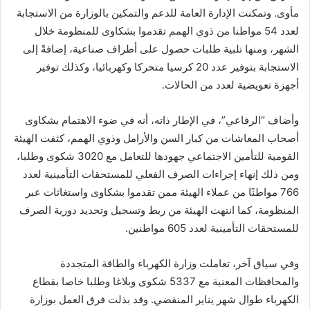
مأوى. وتمكنت الإدارة العامة للدعم والتمكين بالوزارة من الاستجابة
لعدد 54 مواطنا من ذوي الهمم تقدموا بشكاوى للمنظومة خلال
الشهر، ومنها تلبية طلبات حصول على أطراف صناعية، إضافةً إلى
الاستجابة بتوفير عدد 20 كرسيا متحركا وكهربائيا، وكذلك توفير
أجهزة تعويضية لعدد من الحالات.
وأضاف “الرفاعي”، في الإطار ذاته، أنه في ضوء الاهتمام بشكاوى
أصحاب المعاشات من كبار السن والأرامل وذوي الهمم، كثفت الهيئة
القومية للتأمين الاجتماعي جهودها للتعامل مع 3020 شكوى وطلبا،
ومن ذلك إنهاء إجراءات الصرف الفعلي للمستحقات التأمينية لعدد
766 مواطنًا من عملاء الهيئة ممن تقدموا بشكاوى واستغاثات عبر
المنظومة، كما انتهت الهيئة من ربط وتسجيل وتحديد دورية الصرف
للمستحقات التأمينية لعدد 605 مواطنين.
وفي سياق آخر، تعاملت وزارة الكهرباء والطاقة المتجددة
والمحافظات المعنية مع 5337 شكوى وبلاغا وطلبا خاصا بقطاع
الكهرباء طوال شهر يناير المنقضي. وقد بذلت فرق العمل بوزارة