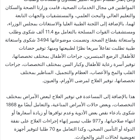
المواطنين في مجال الخدمات الصحية، قامت وزارتا الصحة والسكان
والتعليم العالي والبحث العلمي، والمستشفيات والجهات التابعة
لهما، بالإضافة إلى اللجنة الطبية العليا والاستغاثات بمجلس الوزراء،
ومستشفيات القوات المسلحة بالتعامل مع 11.4 ألف شكوى وطلب
واستغاثة بقطاع الصحة. وتضمنت موضوعاتها 3494 شكوى واستغاثة
طبية تطلبت تفاعلاً سريعا نظرًا لطبيعتها ومنها: توفير حضانات
للأطفال الرضع المبتسرين، جراحات الأطفال بمختلف تخصصاتها،
توفير أسرة رعاية للأطفال وكبار السن بمختلف التخصصات، جراحات
القلب والمخ والأعصاب، العظام والتجميل، المناظير بمختلف
تخصصاتها، توفير العلاج لمرضى الأورام، والعيون.
هذا بالإضافة إلى المساعدة في توفير العلاج لبعض الأمراض بمختلف
التخصصات، وبعض حالات الأمراض المناعية، والتعامل أيضًا مع 1868
شكوى بادعاء نقص بعض الأدوية وعدم توافرها أو زيادة أسعارها أو
انتهاء صلاحياتها، و977 طلب تيسير إنهاء إجراءات العلاج على نفقة
الدولة أو التأمين الصحي، وكذا التعامل مع 70 طلبا لتوفير أجهزة
تعويضية لحالات البتر والحوادث.