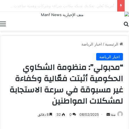
السعودية وتركيا وباكستان تحالف دفاعي جديد يثير الأنظار
بحث عن
ا
الرئيسية
/
اخبار الرياضة
اخبار الرياضة
“مدبولي”: منظومة الشكاوي
الحكومية أثبتت فعّالية وكفاءة
غير مسبوقة في سرعة الاستجابة
لمشكلات المواطنين
أرسل
منة
08/02/2025
0
32
8 دقائق
بريدا
إلكترونيا