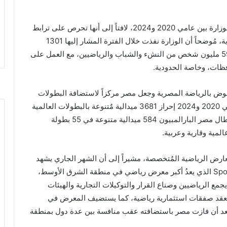
وخلال اللقاء، عرض وزير الشباب والرياضة أبرز جهود الوزارة بين عامي 2020 و2024، لافتاً إلى أنها تحرص على ترابط
وتكامل أنشطتها وبرامجها مع مستهدفات التنمية البشرية، مُوضحاً أن الوزارة نفذت خلال الفترة المشار إليها 1301
برنامجاً ونشاطاً شبابياً ورياضياً، استفاد منها حوالي 59.7 مليون شخص من النشء والشباب والرياضيين، مع العمل على
فظات، وخاصة الحدودية.
ض بالرياضة المصرية وجعل مصر مركزاً لاستضافة البطولات
والأحداث الرياضية الكبرى، فقد شهدت الفترة بين عامي 2020 و2024 إحراز 3681 ميدالية مٌتنوعة بالبطولات العالمية
والقارية والعربية والأولمبية، كما حقق 350 لاعباً من أبطال مصر البارالمبيون 584 ميدالية متنوعة في 55 بطولة
معارض الرياضية المُتخصصة، مشيراً إلى أن الشهر الجاري يشهد
عقد الدورة الثالثة من معرض مصر الرياضي Sports Expo الذي يعدُ أكبر معرض رياضي في منطقة الشرق الأوسط،
مع الرياضيين وصناع القرار والتوكيلات التجارية والهيئات
لعقد صفقات استثمارية رياضية، كما يستضيف المعرض في
 بعد أن فازت مصر باستضافته عقب منافسة بين عدة دول بمنطقة