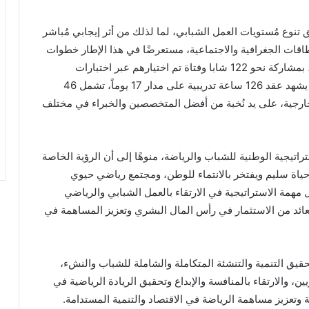
تنوع مُستويات العمل الشبابي، لما لذلك من أثر إيجابي مُباشر
اقات الجغرافية والاجتماعية، مستعرضًا في هذا الإطار خطوات
انطلاق النسخة الثالثة من برنامج الدبلوماسية الشبابية، بمشاركة نحو 122 شابا وفتاة تم اختيارهم عبر اختبارات
متعددة، مُشيراً إلى أن البرنامج التدريبي للدفعة الثالثة يشهد عقد 126 ساعة تدريبية على مدار 17 يوماً، تشمل 46
 عمل و3 حلقات نقاشية و4 زيارات خارجية، على يد نُخبة من أفضل المتخصصين والخبراء في مختلف
تراتيجية الوطنية للشباب والرياضة، منوهًا إلى أن الرؤية الخاصة
ياة سليم ويفتخر بالانتماء للوطن، ومجتمع رياضي حيوي
مهمة الاستراتيجية في الارتقاء بالعمل الشبابي والرياضي
ائد من الاستثمار في رأس المال البشري وتعزيز المساهمة في
حقيق التنمية والتنشئة المتكاملة والشاملة للشباب والنشء،
ن، والارتقاء بالمنافسة والإبداع وتحقيق الريادة الرياضية في
وتعزيز مساهمة الرياضة في الاقتصاد والتنمية المستدامة.