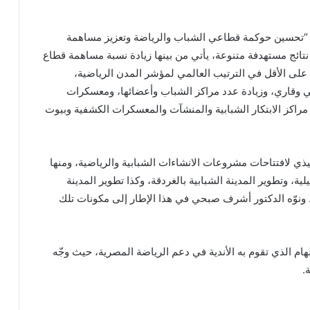
 في “تحسين حوكمة قطاعي الشباب والرياضة وتعزيز مساهمة
نتائج مستهدفة متنوعة، يأتي من بينها زيادة نسبة مساهمة قطاع
 الناتج المحلي الإجمالي، والتقدم 25 مرتبة على الأقل في الترتيب العالمي لمؤشر المدن الرياضية،
ة وحدث رياضي دولي وقاري، وزيادة عدد مراكز الشباب وأعضائها، ومعسكرات
 مراكز الابتكار الشبابية والمنشآت والمعسكرات الكشفية وبيوت
ذي لافتتاحات مشروعات الانشاءات الشبابية والرياضية، ومنها
ية، وتطوير المدينة الشبابية بالغردقة، وكذا تطوير المدينة
ال. ونوّه الدكتور أشرف صبحي في هذا الإطار إلى مكونات تلك
م الذي تقوم به الأندية في دعم الرياضة المصرية، حيث وجّه
.