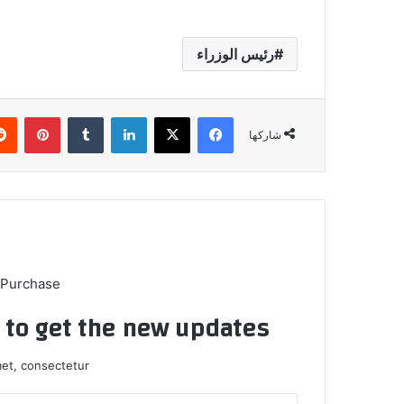
رئيس الوزراء
فيسبوك
X
لينكدإن
بينتي
شاركها
 Purchase
t to get the new updates!
et, consectetur.
أدخل