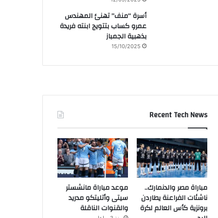
أسرة “منف” تهنئ المهندس
عمرو كساب بتتويج ابنته فريدة
بذهبية الجمباز
15/10/2025
Recent Tech News
مباراة مصر والدنمارك..
موعد مباراة مانشستر
ناشئات الفراعنة يطاردن
سيتى وأتليتكو مدريد
برونزية كأس العالم لكرة
والقنوات الناقلة