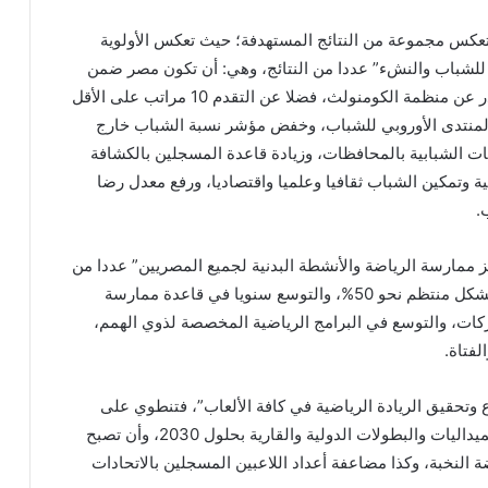
تعكس مجموعة من النتائج المستهدفة؛ حيث تعكس الأولوية
لة للشباب والنشء” عددا من النتائج، وهي: أن تكون مصر ضمن
أول 60 دولة في المؤشر العالمي لتنمية الشباب الصادر عن منظمة الكومنولث، فضلا عن التقدم 10 مراتب على الأقل
المنتدى الأوروبي للشباب، وخفض مؤشر نسبة الشباب خارج
انات الشبابية بالمحافظات، وزيادة قاعدة المسجلين بالكشافة
ية وتمكين الشباب ثقافيا وعلميا واقتصاديا، ورفع معدل رضا
.
عزيز ممارسة الرياضة والأنشطة البدنية لجميع المصريين” عددا من
النتائج، ومنها: زيادة نسبة ممارسة المصريين للرياضة بشكل منتظم نحو 50%، والتوسع سنويا في قاعدة ممارسة
ركات، والتوسع في البرامج الرياضية المخصصة لذوي الهمم،
فتاة.
ابداع وتحقيق الريادة الرياضية في كافة الألعاب”، فتنطوي على
مجموعة من النتائج المستهدفة، مثل: مضاعفة أعداد الميداليات والبطولات الدولية والقارية بحلول 2030، وأن تصبح
المي لرياضة النخبة، وكذا مضاعفة أعداد اللاعبين المسجلين بالاتحادات