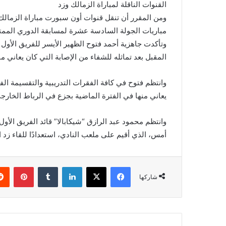
القنوات الناقلة لمباراة الزمالك وزد
ومن المقرر أن تنقل قنوات أون سبورت مباراة الزمالك
مباريات الجولة السادسة عشرة لمسابقة الدوري الممتا
وتأكدت جاهزية أحمد فتوح الظهير الأيسر للفريق الأو
المقبل بعد تماثله للشفاء من الإصابة التي كان يعاني من
وانتظم فتوح في كافة الفقرات التدريبية والتقسيمة الفني
يعاني منها في الفترة الماضية بجزع في الرباط الخارجي 
وانتظم محمود عبد الرازق “شيكابالا” قائد الفريق الأو
أمس، الذي أقيم على ملعب النادي، استعدادًا للقاء زد 
فيسبوك
X
لينكدإن
بينتي
شاركها