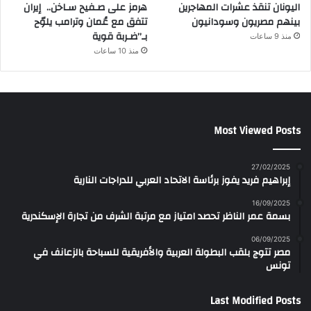
اليونان تنقذ عشرات المهاجرين
هرمز على صـفيح سـاخن.. إيران
بينهم مصريون وسودانيون
تتفق مع عُمان وترامب يلوّح
بـ”ضـربة قوية
منذ 9 ساعات
منذ 10 ساعات
Most Viewed Posts
27/02/2025
إبراهيم فريد يفوز برئاسة الاتحاد العربي للدراجات النارية
16/09/2025
بسمة عمر الناظر تحصد امتياز مع مرتبة الشرف من تجارة الإسكندرية
06/09/2025
مصر تتوج بلقب البطولة العربية والأفريقية للسباحة بالزعانف في
تونس
Last Modified Posts