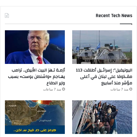
Recent Tech News
اليونيفيل”: إسرائـيل أطلقت 113
أزمـة تـهز البيت الأبيض.. ترامب
مقـذوفا على لبنان في أعلى
يهـاجم «واشنطن بوست» بسبب
مؤشر منذ أسابيع
وزير الدفاع
منذ 7 ساعات
منذ 7 ساعات