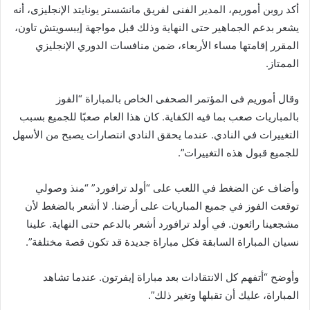
أكد روبن أموريم، المدير الفنى لفريق مانشستر يونايتد الإنجليزى، أنه
يشعر بدعم الجماهير حتى النهاية وذلك قبل مواجهة إيبسويتش تاون،
المقرر إقامتها مساء الأربعاء، ضمن منافسات الدوري الإنجليزي
الممتاز.
وقال أموريم فى المؤتمر الصحفى الخاص بالمباراة “الفوز
بالمباريات صعب بما فيه الكفاية. كان هذا العام صعبًا للجميع بسبب
التغييرات في النادي. عندما يحقق النادي انتصارات يصبح من الأسهل
للجميع قبول هذه التغييرات”.
وأضاف عن الضغط في اللعب على “أولد ترافورد” “منذ وصولي
توقعت الفوز في جميع المباريات على أرضنا. لا أشعر بالضغط لأن
مشجعينا رائعون. في أولد ترافورد أشعر بالدعم حتى النهاية. علينا
نسيان المباراة السابقة فكل مباراة جديدة قد تكون قصة مختلفة”.
وأوضح “أتفهم كل الانتقادات بعد مباراة إيفرتون. عندما تشاهد
المباراة، عليك أن تقبلها وتغير ذلك”.