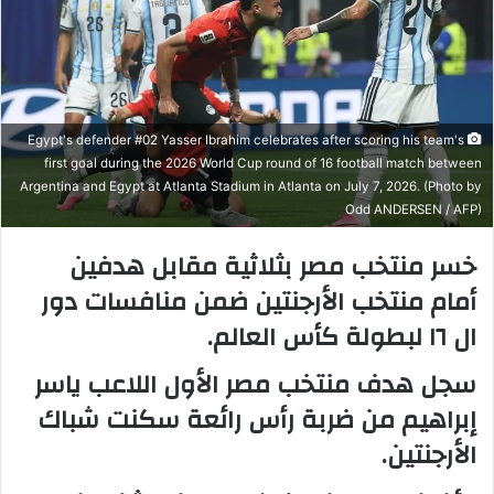
Egypt's defender #02 Yasser Ibrahim celebrates after scoring his team's
first goal during the 2026 World Cup round of 16 football match between
Argentina and Egypt at Atlanta Stadium in Atlanta on July 7, 2026. (Photo by
Odd ANDERSEN / AFP)
خسر منتخب مصر بثلاثية مقابل هدفين
أمام منتخب الأرجنتين ضمن منافسات دور
ال ١٦ لبطولة كأس العالم.
سجل هدف منتخب مصر الأول اللاعب ياسر
إبراهيم من ضربة رأس رائعة سكنت شباك
الأرجنتين.