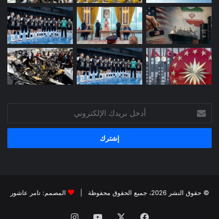
أدخل
بريدك
الإلكتروني
© حقوق النشر 2026، جميع الحقوق محفوظة |
المصمم: تامر عاشور
فيسبوك
X
يوتيوب
انستقرام