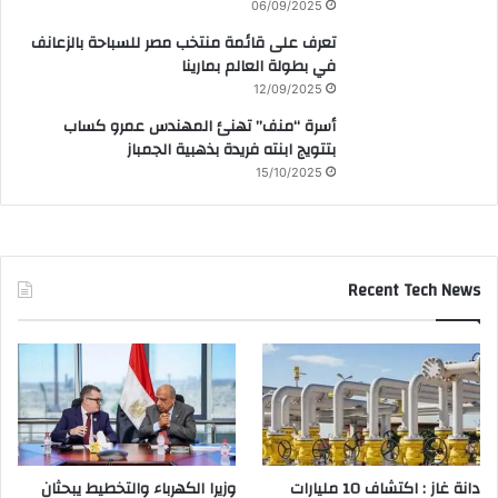
06/09/2025
تعرف على قائمة منتخب مصر للسباحة بالزعانف
في بطولة العالم بمارينا
12/09/2025
أسرة “منف” تهنئ المهندس عمرو كساب
بتتويج ابنته فريدة بذهبية الجمباز
15/10/2025
Recent Tech News
دانة غاز : اكتشاف 10 مليارات
وزيرا الكهرباء والتخطيط يبحثان