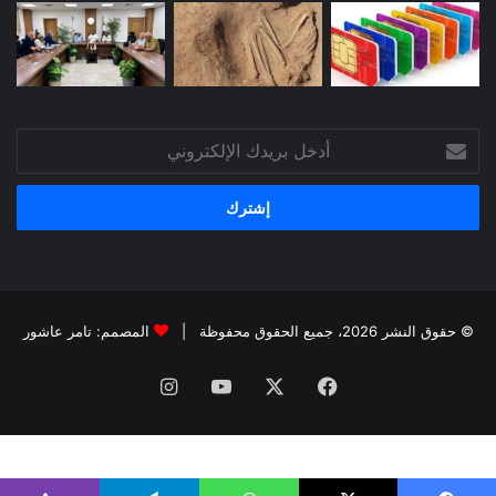
أدخل
بريدك
الإلكتروني
© حقوق النشر 2026، جميع الحقوق محفوظة |
المصمم: تامر عاشور
فيسبوك
X
يوتيوب
انستقرام