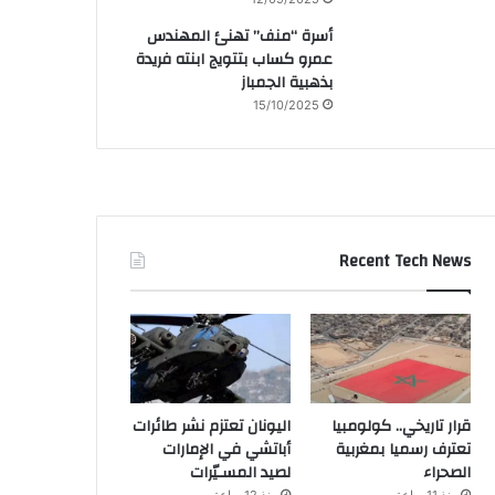
أسرة “منف” تهنئ المهندس
عمرو كساب بتتويج ابنته فريدة
بذهبية الجمباز
15/10/2025
Recent Tech News
قرار تاريخي.. كولومبيا
اليونان تعتزم نشر طائرات
تعترف رسميا بمغربية
أباتشي في الإمارات
الصحراء
لصيد المسـيّرات