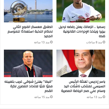
رسميا .. الزمالك يعلن رفضه لرحيل
انطلاق معسكر الفوج الثاني
بيزيرا ويتخذ الإجراءات القانونية
لحكام النخبة استعدادًا للموسم
ضده
الجديد
منذ 8 ساعات
منذ 13 ساعة
ياسر إدريس: تهنئة الرئيس
“فيفا” يهنئ شوقي غريب بتعيينه
السيسي لمنتخب ناشئات اليد
مديرًا فنيًا للاتحاد المصرى لكرة
وسام علي صدر الرياضة المصرية
القدم
منذ 13 ساعة
منذ 15 ساعة