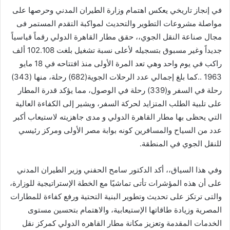
في إنجاز تاريخي يعكس اهتمام وزارة الطيران المدني وحرصها على
مواصلة مشروعات التطوير والتحديث لمواكبة التقدم المستمر فى
مجال صناعة النقل الجوي،، حقق مطار القاهرة الدولي رقماً قياسياً
جديداً وغير مسبوق بتسجيله لأعلى نسبة تشغيل بلغت 102.108 ألف
راكب في يوم واحد وهي تعد المرة الأولى منذ افتتاحه في 18 مايو
1963 ..كما بلغ إجمالي عدد الرحلات الجوية(682) رحلة، منها (343)
رحلة في السفر و(339) رحلة في الوصول، مما يؤكد قدرة المطار
على تلبية الطلب المتزايد لحركة السفر، ويشير إلى الكفاءة العالية
التي يحظى بها مطار القاهرة الدولي و مدى جاهزيته لاستيعاب أكبر
عدد من السياح والمسافرين كونه بوابة مصر الأولى ومركز رئيسي
للنقل الجوي في المنطقة.
وفي هذا السياق،، أكد الدكتور سامح الحفني وزير الطيران المدني
على أن هذه المؤشرات تأتى تماشيًا مع الخطة الإستراتيجية للوزارة،
والتى ترتكز على تحديث وتطوير البنية التحتية ورفع كفاءة للمطارات
المصرية وزيادة طاقاتها الإستيعابية، والاهتمام بتحسين مستوى
الخدمات المقدمة وتعزيز مكانة مطار القاهره الدولي كمركز نقل