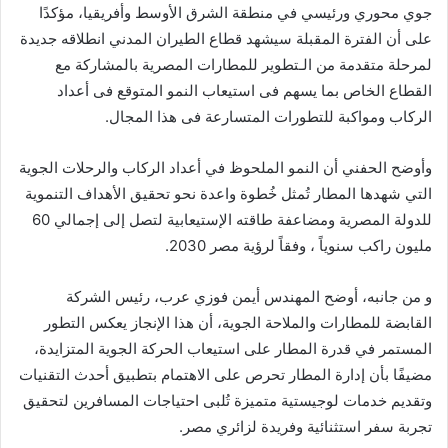
جوي محوري ورئيسي في منطقة الشرق الأوسط وأفريقيا، مؤكدًا
على أن الفترة المقبلة سيشهد قطاع الطيران المدني انطلاقه جديدة
لمرحلة متقدمة من الـتطوير للمطارات المصرية بالمشاركة مع
القطاع الخاص بما يسهم فى استيعاب النمو المتوقع فى أعداد
الركاب ومواكبة للتطورات المتسارعة فى هذا المجال.
وأوضح الحفني أن النمو الملحوظ في أعداد الركاب والرحلات الجوية
التي شهدها المطار تُمثل خُطوة واعدة نحو تحقيق الأهداف التنموية
للدولة المصرية ومضاعفة طاقته الإستيعابية لتصل إلى إجمالي 60
مليون راكب سنوياً ، وفقاً لرؤية مصر 2030.
و من جانبه، أوضح المهندس أيمن فوزي عرب، رئيس الشركة
القابضة للمطارات والملاحة الجوية، أن هذا الإنجاز يعكس التطور
المستمر في قدرة المطار على استيعاب الحركة الجوية المتزايدة،
مضيفًا بأن إدارة المطار تحرص على الاهتمام بتطبيق أحدث التقنيات
وتقديم خدمات لوجيستية متميزة تُلبى احتياجات المسافرين لتحقيق
تجربة سفر استثنائية وفريدة لزائري مصر.