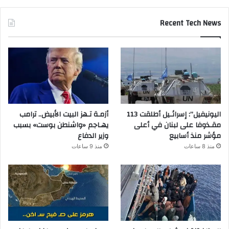
Recent Tech News
اليونيفيل”: إسرائـيل أطلقت 113
أزمـة تـهز البيت الأبيض.. ترامب
مقـذوفا على لبنان في أعلى
يهـاجم «واشنطن بوست» بسبب
مؤشر منذ أسابيع
وزير الدفاع
منذ 8 ساعات
منذ 9 ساعات