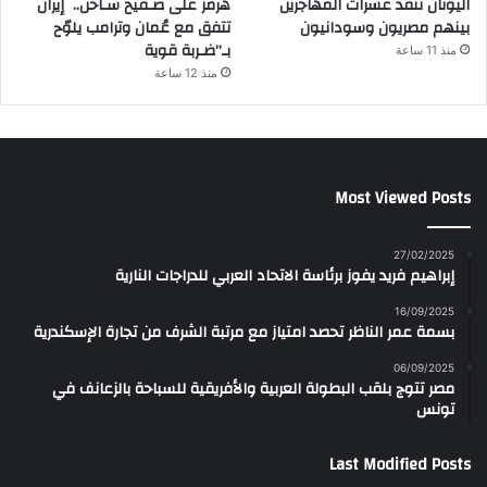
اليونان تنقذ عشرات المهاجرين
هرمز على صـفيح سـاخن.. إيران
بينهم مصريون وسودانيون
تتفق مع عُمان وترامب يلوّح
بـ”ضـربة قوية
منذ 11 ساعة
منذ 12 ساعة
Most Viewed Posts
27/02/2025
إبراهيم فريد يفوز برئاسة الاتحاد العربي للدراجات النارية
16/09/2025
بسمة عمر الناظر تحصد امتياز مع مرتبة الشرف من تجارة الإسكندرية
06/09/2025
مصر تتوج بلقب البطولة العربية والأفريقية للسباحة بالزعانف في
تونس
Last Modified Posts