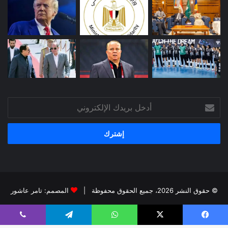
أدخل
بريدك
الإلكتروني
© حقوق النشر 2026، جميع الحقوق محفوظة |
المصمم: تامر عاشور
فيسبوك
X
يوتيوب
انستقرام
يسبوك
X
واتساب
تيلقرام
ڤايبر