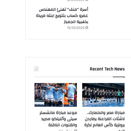
أسرة “منف” تهنئ المهندس
عمرو كساب بتتويج ابنته فريدة
بذهبية الجمباز
15/10/2025
Recent Tech News
مباراة مصر والدنمارك..
موعد مباراة مانشستر
ناشئات الفراعنة يطاردن
سيتى وأتليتكو مدريد
برونزية كأس العالم لكرة
والقنوات الناقلة