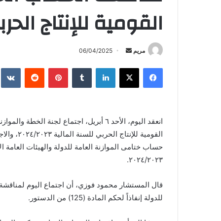
القومية للإنتاج الحر
أرسل
مريم
06/04/2025
بريدا
فيسبوك
X
لينكدإن
بينتيريست
إلكترونيا
انعقد اليوم، الأحد ٦ أبريل، اجتماع لجنة ا
القومية لل
حساب ختامى الموازنة العامة للدولة والهيئات العامة الا
٢٠٢٤/٢٠٢٣.
قال المستشار محمود فوزي، أن اجتماع اليوم لمناقش
للدولة إنفاذاً لحكم المادة (125) من الدستور.