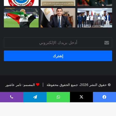
أدخل
بريدك
الإلكتروني
© حقوق النشر 2026، جميع الحقوق محفوظة |
المصمم: تامر عاشور
فيسبوك
X
يوتيوب
انستقرام
يسبوك
X
واتساب
تيلقرام
ڤايبر