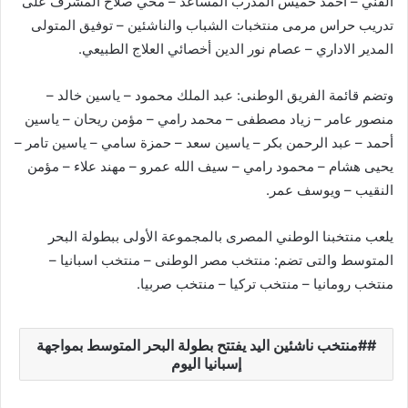
الفني – أحمد خميس المدرب المساعد – محي صلاح المشرف على
تدريب حراس مرمى منتخبات الشباب والناشئين – توفيق المتولى
المدير الاداري – عصام نور الدين أخصائي العلاج الطبيعي.
وتضم قائمة الفريق الوطنى: عبد الملك محمود – ياسين خالد –
منصور عامر – زياد مصطفى – محمد رامي – مؤمن ريحان – ياسين
أحمد – عبد الرحمن بكر – ياسين سعد – حمزة سامي – ياسين تامر –
يحيى هشام – محمود رامي – سيف الله عمرو – مهند علاء – مؤمن
النقيب – ويوسف عمر.
يلعب منتخبنا الوطني المصرى بالمجموعة الأولى ببطولة البحر
المتوسط والتى تضم: منتخب مصر الوطنى – منتخب اسبانيا –
منتخب رومانيا – منتخب تركيا – منتخب صربيا.
#منتخب ناشئين اليد يفتتح بطولة البحر المتوسط بمواجهة
إسبانيا اليوم