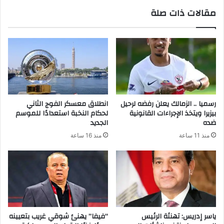
مقالات ذات صلة
رسميا .. الزمالك يعلن رفضه لرحيل
انطلاق معسكر الفوج الثاني
بيزيرا ويتخذ الإجراءات القانونية
لحكام النخبة استعدادًا للموسم
ضده
الجديد
منذ 11 ساعة
منذ 16 ساعة
ياسر إدريس: تهنئة الرئيس
“فيفا” يهنئ شوقي غريب بتعيينه