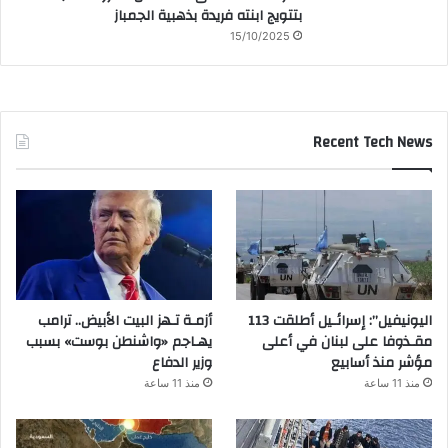
بتتويج ابنته فريدة بذهبية الجمباز
15/10/2025
Recent Tech News
اليونيفيل”: إسرائـيل أطلقت 113
أزمـة تـهز البيت الأبيض.. ترامب
مقـذوفا على لبنان في أعلى
يهـاجم «واشنطن بوست» بسبب
مؤشر منذ أسابيع
وزير الدفاع
منذ 11 ساعة
منذ 11 ساعة