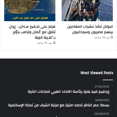
اليونان تنقذ عشرات المهاجرين
هرمز على صـفيح سـاخن.. إيران
بينهم مصريون وسودانيون
تتفق مع عُمان وترامب يلوّح
بـ”ضـربة قوية
منذ 14 ساعة
منذ 15 ساعة
Most Viewed Posts
27/02/2025
إبراهيم فريد يفوز برئاسة الاتحاد العربي للدراجات النارية
16/09/2025
بسمة عمر الناظر تحصد امتياز مع مرتبة الشرف من تجارة الإسكندرية
06/09/2025