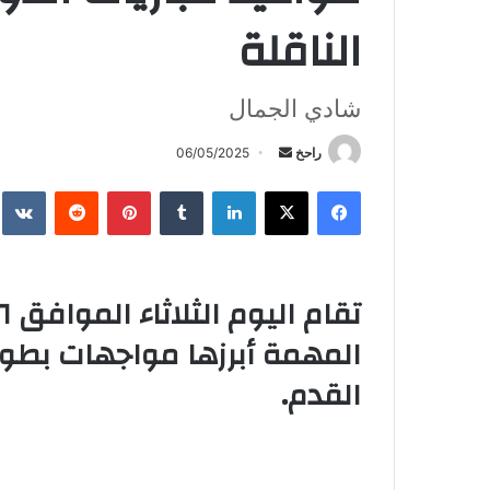
الناقلة
شادي الجمال
أرسل
راحخ
06/05/2025
بريدا
فيسبوك
X
لينكدإن
بينتيريست
إلكترونيا
المهمة أبرزها مواجهات بطول
القدم.