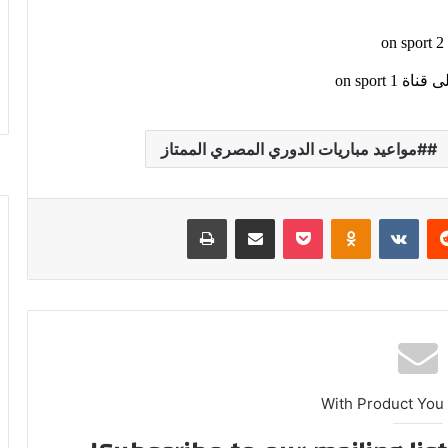
#مواعيد مباريات الدوري المصري الممتاز
ريست
بوكيت
Odnoklassniki
مشاركة عبر البريد
طباعة
With Product You