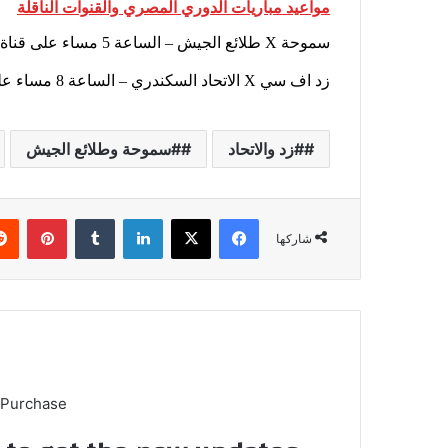
مواعيد مباريات الدوري المصري والقنوات الناقلة
سموحة X طلائع الجيش – الساعة 5 مساء على قناة 2 on sport
زد اف سي X الاتحاد السكندري – الساعة 8 مساء على قناة 1 on sport
#زد والاتحاد
#سموحة وطلائع الجيش
فيسبوك
X
لينكدإن
بينتي
شاركها
 Purchase