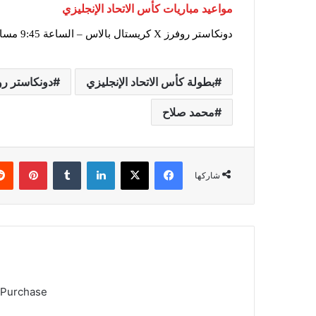
مواعيد مباريات كأس الاتحاد الإنجليزي
دونكاستر روفرز X كريستال بالاس – الساعة 9:45 مساء
بطولة كأس الاتحاد الإنجليزي
دونكاستر ر
محمد صلاح
فيسبوك
X
لينكدإن
بينتي
شاركها
 Purchase