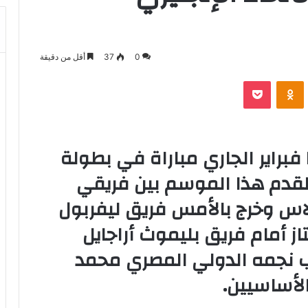
0
37
أقل من دقيقة
بوكيت
Odnoklassniki
تقام اليوم الإثنين الموافق ١٠ فبراير الجاري مباراة في بطولة
القدم هذا الموسم بين فريقي
لاس وخرج بالأمس فريق ليفربول
از أمام فريق بليموث أراجايل
 نجمه الدولي المصري محمد
لأساسيين.