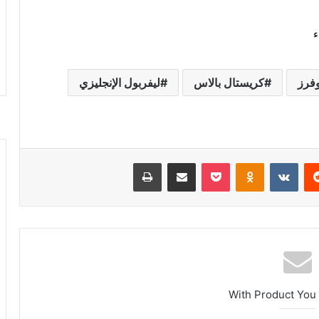
وفرز
كريستال بالاس
ليفربول الإنجليزي
ريست
بوكيت
Odnoklassniki
مشاركة عبر البريد
طباعة
With Product You