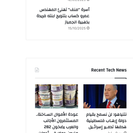
أسرة “منف” تهنئ المهندس
عمرو كساب بتتويج ابنته فريدة
بذهبية الجمباز
15/10/2025
Recent Tech News
نتنياهو: لن نسمح بقيام
عودة الأموال السـاخنة..
دولة إرهـاب فلسطينية
المستثمرون الأجانب
هدفها تدمـير إسرائـيل
والعرب يضخون 282