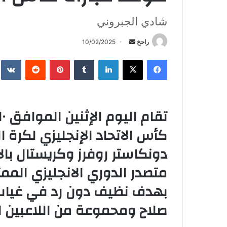
شادي الجبروني
أرسل
راحخ
10/02/2025
بريدا
فيسبوك
X
لينكدإن
بينتيريست
إلكترونيا
كأس الاتحاد الإنجليزي لكرة 
دونكاستر روفرز وكريستال با
متصدر الدوري الانجليزي الممت
بهدف نظيف دون رد في غياب
صلاح ومحموعة من اللاعبين ا