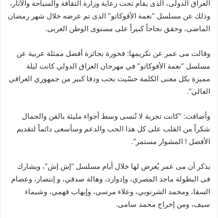
العراق الدولى، الذى يقام تحت رعاية وزارة الثقافة والسياحة والأثار،
وذلك عن مسلسل “نعمة الأڤوكاتو” الذى تم عرضه خلال شهر رمضان
الماضى، وحقق نجاحاً كبيراً على مستوى الوطن العربى.
وقالت مى عمر عن تكريمها: فخورة بجائزة أفضل ممثلة عربية عن
مسلسل “نعمة الأفوكاتو” في مهرجان العراق الدولي كانت ليلة
مميزة بكل معنى الكلمة حسّيت بحب ودفا كبير من جمهوري العراقي
الغالي”.
وأضافت: “كانت تجربة لا تُنسى وسط أجواء مليئة بالفن والجمال
شكراً من القلب على كل هذا الحب والدعم وسأسعى دائماً لتقديم
الأفضل ! المشوار مستمر”.
يذكر أن مى عمر يُعرض لها خلال أيام مسلسل “إش إش”، ويشارك
فى البطولة ماجد المصري، وإدوارد، وهالة صدقي، و إنتصار، وعصام
السقا، ومحمد الشرنوبي، وعلاء مرسي، وإيهاب فهمي، وشيماء
سيف، ومن إخراج محمد سامى.