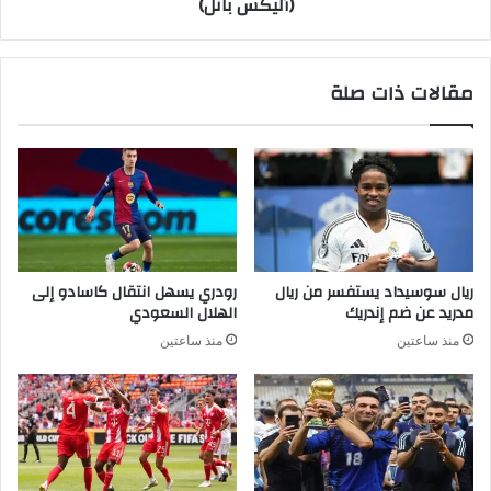
(أليكس بانل)
مقالات ذات صلة
ريال سوسيداد يستفسر من ريال
رودري يسهل انتقال كاسادو إلى
مدريد عن ضم إندريك
الهلال السعودي
منذ ساعتين
منذ ساعتين