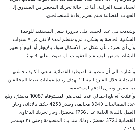
لسداد قيمة الغرامة، أما في حالة تحريك المحضر من الصندوق إلى
الجهات القضائية فيتم تحرير إفادة للمتصالحين.
وشددت مي عبد الحميد على ضرورة شغل المستفيد للوحدة
السكنية الخاصة به بشكل دائم ومنتظم لمدة لا تقل عن ٧ سنوات،
وأن أي تصرف بأي شكل من الأشكال سواء بالإيجار أو البيع أو تغيير
النشاط يعرض المستفيد للعقوبات المنصوص عليها قانونيًا.
وأشارت إلى أن منظومة الضبطية القضائية تسعى لتكثيف حملاتها
الميدانية خلال الفترة المقبلة؛ بهدف زيادة عمليات ضبط المخالفين
بما يضمن وصول الدعم لمستحقيه.
وأعلنت أنه بلغ إجمالي عدد المحاضر المستوفاة 10087 محضرًا، وبلغ
عدد المصالحات 3940 مخالفة، وصدر 4253 حكمًا بالإدانة، وجار
العمل بالنيابة العامة على 1756 محضرًا، وجار تحريك الدعاوى
القضائية لـ372 محضرًا، وذلك منذ بدء المنظومة وحتى ٣١ ديسمبر
٢٠٢٤.