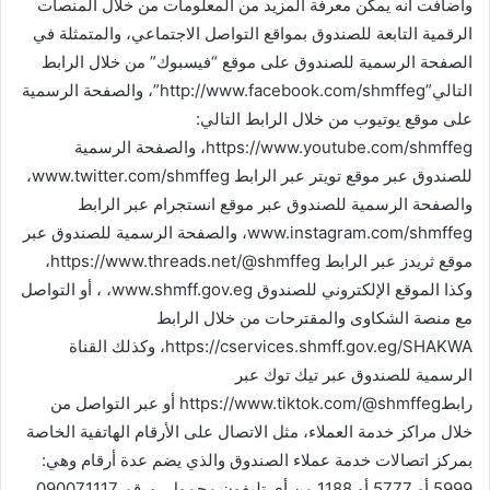
وأضافت أنه يمكن معرفة المزيد من المعلومات من خلال المنصات
الرقمية التابعة للصندوق بمواقع التواصل الاجتماعي، والمتمثلة في
الصفحة الرسمية للصندوق على موقع “فيسبوك” من خلال الرابط
التالي”http://www.facebook.com/shmffeg”، والصفحة الرسمية
على موقع يوتيوب من خلال الرابط التالي:
https://www.youtube.com/shmffeg، والصفحة الرسمية
للصندوق عبر موقع تويتر عبر الرابط www.twitter.com/shmffeg،
والصفحة الرسمية للصندوق عبر موقع انستجرام عبر الرابط
www.instagram.com/shmffeg، والصفحة الرسمية للصندوق عبر
موقع ثريدز عبر الرابط https://www.threads.net/@shmffeg،
وكذا الموقع الإلكتروني للصندوق www.shmff.gov.eg، ، أو التواصل
مع منصة الشكاوى والمقترحات من خلال الرابط
https://cservices.shmff.gov.eg/SHAKWA، وكذلك القناة
الرسمية للصندوق عبر تيك توك عبر
رابطhttps://www.tiktok.com/@shmffeg أو عبر التواصل من
خلال مراكز خدمة العملاء، مثل الاتصال على الأرقام الهاتفية الخاصة
بمركز اتصالات خدمة عملاء الصندوق والذي يضم عدة أرقام وهي:
5999 أو 5777 أو 1188 من أي تليفون محمول، ورقم 090071117