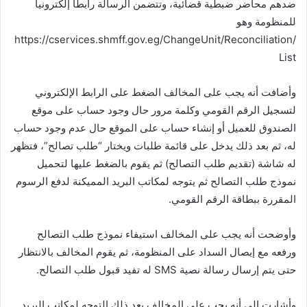
ضدهم محاضر ضبطية قضائية، وتتضمن الرسالة رابطا إلكترونيا
للمنظومة وهو
https://cservices.shmff.gov.eg/ChangeUnit/Reconciliation/
List
وأضافت أنه يجب على المخالف الضغط على الرابط الإلكتروني
لتسجيل الرقم القومي وكلمة مرور حال وجود حساب على موقع
الصندوق للعميل أو إنشاء حساب على الموقع حال عدم وجود حساب
له، ثم بعد ذلك يدخل على قائمة طلبات ويختار “طلب تصالح”، فتظهر
له شاشة (تقديم طلب التصالح) ثم يقوم بالضغط عليها لتحميل
نموذج طلب التصالح ثم يتوجه لمكاتب البريد المميكنة لدفع الرسوم
المقررة ببطاقة الرقم القومي.
وأوضحت أنه يجب على المخالف استيفاء نموذج طلب التصالح
ورفعه مع إيصال السداد على المنظومة، ثم يقوم المخالف بالانتظار
حتى يتم إرسال رسالة نصية SMS له تفيد قبول طلب التصالح.
وأشارت إلى أنه يجب على المخالف بعد ذلك التوجه لمكاتب البريد