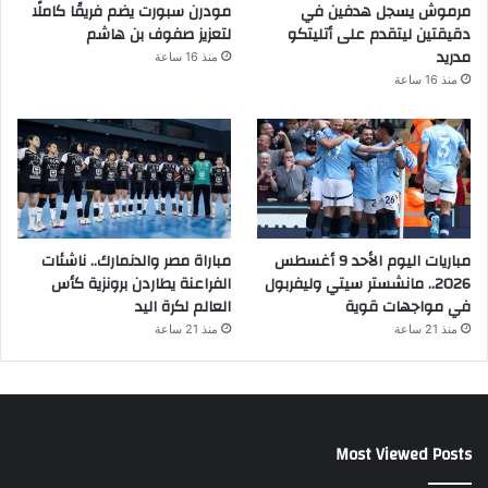
مرموش يسجل هدفين في
مودرن سبورت يضم فريقًا كاملًا
دقيقتين ليتقدم على أتليتكو
لتعزيز صفوف بن هاشم
مدريد
منذ 16 ساعة
منذ 16 ساعة
مباريات اليوم الأحد 9 أغسطس
مباراة مصر والدنمارك.. ناشئات
2026.. مانشستر سيتي وليفربول
الفراعنة يطاردن برونزية كأس
في مواجهات قوية
العالم لكرة اليد
منذ 21 ساعة
منذ 21 ساعة
Most Viewed Posts