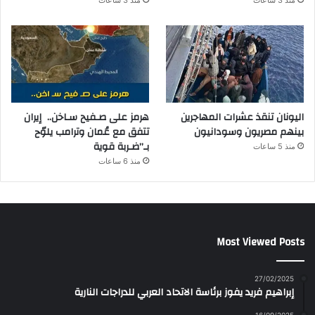
اليونان تنقذ عشرات المهاجرين
هرمز على صـفيح سـاخن.. إيران
بينهم مصريون وسودانيون
تتفق مع عُمان وترامب يلوّح
بـ”ضـربة قوية
منذ 5 ساعات
منذ 6 ساعات
Most Viewed Posts
27/02/2025
إبراهيم فريد يفوز برئاسة الاتحاد العربي للدراجات النارية