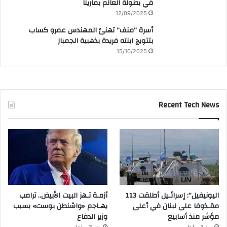
في بطولة العالم بمارينا
12/09/2025
أسرة “منف” تهنئ المهندس عمرو كساب
بتتويج ابنته فريدة بذهبية الجمباز
15/10/2025
Recent Tech News
اليونيفيل”: إسرائـيل أطلقت 113
أزمـة تـهز البيت الأبيض.. ترامب
مقـذوفا على لبنان في أعلى
يهـاجم «واشنطن بوست» بسبب
مؤشر منذ أسابيع
وزير الدفاع
منذ 3 ساعات
منذ 3 ساعات