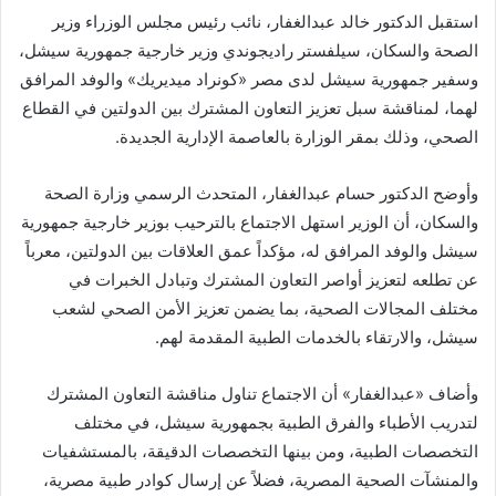
استقبل الدكتور خالد عبدالغفار، نائب رئيس مجلس الوزراء وزير
الصحة والسكان، سيلفستر راديجوندي وزير خارجية جمهورية سيشل،
وسفير جمهورية سيشل لدى مصر «كونراد ميديريك» والوفد المرافق
لهما، لمناقشة سبل تعزيز التعاون المشترك بين الدولتين في القطاع
الصحي، وذلك بمقر الوزارة بالعاصمة الإدارية الجديدة.
وأوضح الدكتور حسام عبدالغفار، المتحدث الرسمي وزارة الصحة
والسكان، أن الوزير استهل الاجتماع بالترحيب بوزير خارجية جمهورية
سيشل والوفد المرافق له، مؤكداً عمق العلاقات بين الدولتين، معرباً
عن تطلعه لتعزيز أواصر التعاون المشترك وتبادل الخبرات في
مختلف المجالات الصحية، بما يضمن تعزيز الأمن الصحي لشعب
سيشل، والارتقاء بالخدمات الطبية المقدمة لهم.
وأضاف «عبدالغفار» أن الاجتماع تناول مناقشة التعاون المشترك
لتدريب الأطباء والفرق الطبية بجمهورية سيشل، في مختلف
التخصصات الطبية، ومن بينها التخصصات الدقيقة، بالمستشفيات
والمنشآت الصحية المصرية، فضلاً عن إرسال كوادر طبية مصرية،