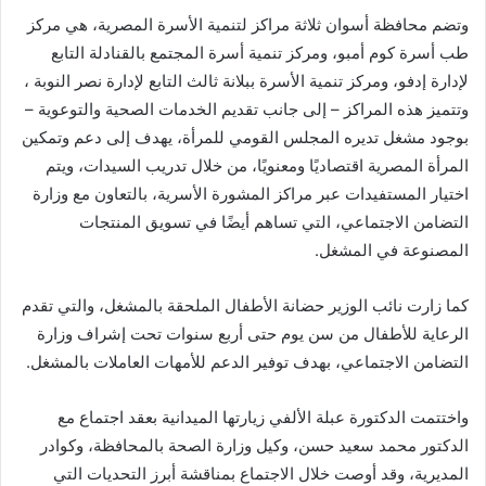
وتضم محافظة أسوان ثلاثة مراكز لتنمية الأسرة المصرية، هي مركز
طب أسرة كوم أمبو، ومركز تنمية أسرة المجتمع بالقنادلة التابع
لإدارة إدفو، ومركز تنمية الأسرة ببلانة ثالث التابع لإدارة نصر النوبة ،
وتتميز هذه المراكز – إلى جانب تقديم الخدمات الصحية والتوعوية –
بوجود مشغل تديره المجلس القومي للمرأة، يهدف إلى دعم وتمكين
المرأة المصرية اقتصاديًا ومعنويًا، من خلال تدريب السيدات، ويتم
اختيار المستفيدات عبر مراكز المشورة الأسرية، بالتعاون مع وزارة
التضامن الاجتماعي، التي تساهم أيضًا في تسويق المنتجات
المصنوعة في المشغل.
كما زارت نائب الوزير حضانة الأطفال الملحقة بالمشغل، والتي تقدم
الرعاية للأطفال من سن يوم حتى أربع سنوات تحت إشراف وزارة
التضامن الاجتماعي، بهدف توفير الدعم للأمهات العاملات بالمشغل.
واختتمت الدكتورة عبلة الألفي زيارتها الميدانية بعقد اجتماع مع
الدكتور محمد سعيد حسن، وكيل وزارة الصحة بالمحافظة، وكوادر
المديرية، وقد أوصت خلال الاجتماع بمناقشة أبرز التحديات التي