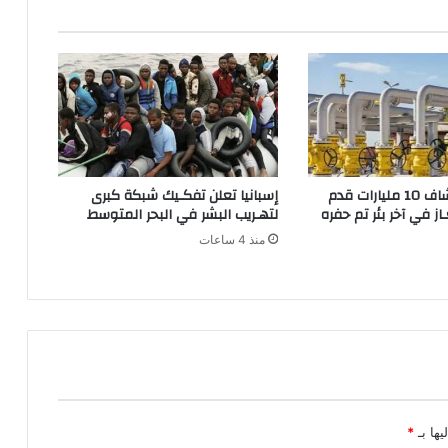
دانة غاز : اكتشاف 10 مليارات قدم
إسبانيا تعلن تفكـيك شبكة كبرى
ز في آخر بئر تم حفره
لتهـريب البشر في البحر المتوسط
منذ 4 ساعات
يها بـ
*