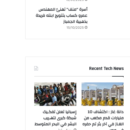
أسرة “منف” تهنئ المهندس
عمرو كساب بتتويج ابنته فريدة
بذهبية الجمباز
15/10/2025
Recent Tech News
دانة غاز : اكتشاف 10
إسبانيا تعلن تفكـيك
مليارات قدم مكعب من
شبكة كبرى لتهـريب
الغـاز في آخر بئر تم حفره
البشر في البحر المتوسط