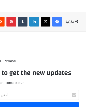
فيسبوك
X
لينكدإن
بينتي
شاركها
 Purchase
t to get the new updates!
et, consectetur.
أدخل
بريدك
الإلكتروني