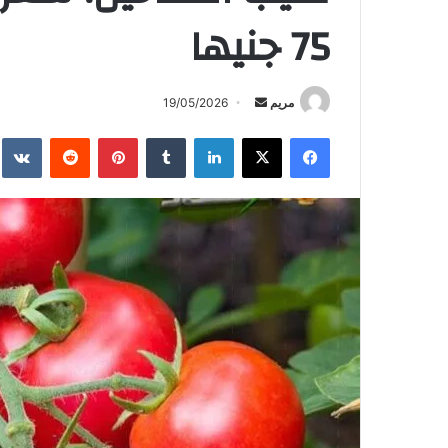
75 جنيها
أرسل
مريم
19/05/2026
بريدا
فيسبوك
X
لينكدإن
بينتيريست
إلكترونيا