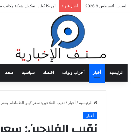
السبت, أغسطس 8 2026
أخبار عاجلة
أمريكا تُعلن..تفكـيك شبكة مكاتب 
الرئيسية
أخبار
أحزاب ونواب
اقتصاد
سياسية
صحة
الرئيسية
/
أخبار
/
نقيب الفلاحين: سعر كيلو الطماطم يقفز لـ 75 جني
أخبار
نقيب الفلاحين: سعر 