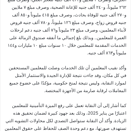
٢٦٢ مليوناً، و٢٤٠ ألف جنيه للإعانة الصحية، وصرف مبلغ ٧ ملايين
و٢٧٠ ألف جنيه للوفاة بحادث، وصرف مبلغ ٤١٥ مليوناً و٨٥٠ ألف
جنيه قروض زواج، وصرف مبلغ ١٢٦ مليوناً، و٧٨٠ ألف جنيه قروض
لأبناء المعلمين، وصرف مبلغ ٢٣ مليوناً و٧٦ ألف جنيه دعم لرحلات
العمرة للمعلمين.. وبذلك بلغ إجمالي ما أنفقه صندوق الزمالة على
الخدمات المقدمة للمعلمين خلال ١٠ سنوات مبلغ ١٠ مليارات و١٤٤
مليوناً و٨٦٣ ألف جنيه.
وأكد نقيب المعلمين أن تلك الخدمات وصلت للمعلمين المستحقين
في كل مكان، وقد جاءت نتيجة للإدارة الجيدة والاستثمار الأمثل
لموارد النقابة، وليس نتيجة لمنح حكومية، مؤكدًا على خضوع جميع
المعاملات لرقابة صارمة من الأجهزة المختصة.
كما أشار إلى أن النقابة تعمل على رفع الميزة التأمينية للمعلمين
اعتبارًا من يناير 2025، وذلك بعد جهود كبيرة لضمان تحقيق هذه
الزيادة. وأكد أن النقابة ستواصل التصدي لكل محاولات التشويه التي
تستهدف صورتها، مع دعم وحدة الصف للحفاظ على حقوق المعلمين