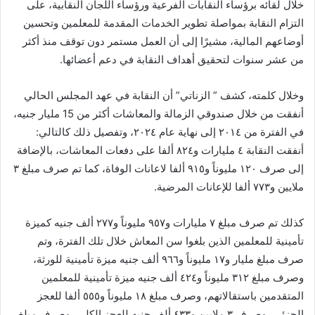
خلال لقائه برؤساء النقابات الفرعية ورؤساء اللجان النقابية، على
التزام النقابة بمواصلة تطوير الخدمات المقدمة للمعلمين وتحسين
أوضاعهم المالية، مشيرًا إلى أن العمل مستمر دون توقف منذ أكثر
من عشر سنوات لتحقيق أهداف النقابة في دعم أعضائها.
وخلال كلمته، كشف ” الزناتي” أن النقابة في عهد المجلس الحالي
أنفقت من خلال صندوقي الزمالة والمعاشات أكثر من 15 مليار جنيه،
في الفترة من ٢٠١٤ إلى نهاية عام ٢٠٢٤، وتفصيل ذلك كالتالي:
أنفقت النقابة ٤ مليارات و٨٢٤ ألفا على دفعات المعاشات، بالإضافة
إلى صرف ١٢٠ مليوناً و٩١٥ ألفا لاعانات الوفاة، كما تم صرف مبلغ ٣
ملايين و٧٧٣ ألفا للإعانات المرضية.
كذلك تم صرف مبلغ ٧ مليارات و٩٥٧ مليوناً و٢٧٧ ألف جنيه كميزة
تأمينية للمعلمين الذين بلغوا سن المعاش خلال تلك الفترة، وتم
صرف مبلغ مليار و١٧ مليوناً و٩٦٦ ألف جنيه ميزة تأمينية للورثة،
وصرف مبلغ ٣١٢ مليوناً و٤٢٤ ألف جنيه ميزة تأمينية للمعلمين
المتقدمين باستقالاتهم، وصرف مبلغ ١٨ مليوناً و٥٥٥ ألفا للعجز
الجزئى، وصرف ٣ ملايين و٤٣٣ ألف جنيه للعجز الكلي، وصرف مبلغ