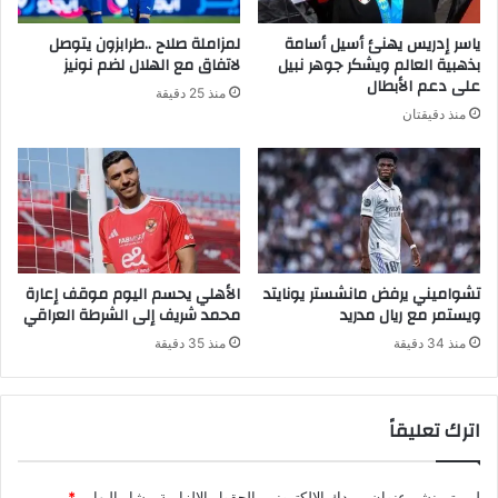
ياسر إدريس يهنئ أسيل أسامة
لمزاملة صلاح ..طرابزون يتوصل
بذهبية العالم ويشكر جوهر نبيل
لاتفاق مع الهلال لضم نونيز
على دعم الأبطال
منذ 25 دقيقة
منذ دقيقتان
تشواميني يرفض مانشستر يونايتد
الأهلي يحسم اليوم موقف إعارة
ويستمر مع ريال مدريد
محمد شريف إلى الشرطة العراقي
منذ 34 دقيقة
منذ 35 دقيقة
اترك تعليقاً
لن يتم نشر عنوان بريدك الإلكتروني.
الحقول الإلزامية مشار إليها بـ
*