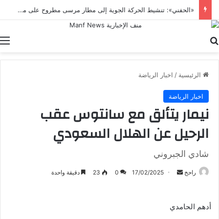
«الحفني»: تنشيط الحركة الجوية إلى مطار مرسى مطروح على مدار العام يدعم جهود التنمية السياحية
بحث عن
ا
الرئيسية
/
اخبار الرياضة
اخبار الرياضة
نيمار يتألق مع سانتوس عقب
الرحيل عن الهلال السعودي
شادي الجبروني
أرسل
راحخ
17/02/2025
0
23
دقيقة واحدة
بريدا
إلكترونيا
أدهم الحامدي