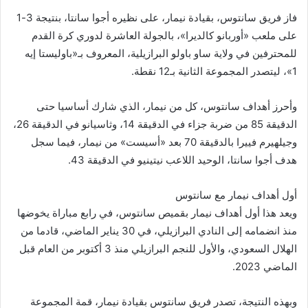
فاز فريق سانتوس، بقيادة نيمار، على نظيره أجوا سانتا، بنتيجة 3-1
على ملعب «أوربانو كالديرا»، بالجولة العاشرة لدوري كرة القدم
للمحترفين في ولاية ساو باولو البرازيلية، المعروف بـ«باوليستا إيه
1»، ليتصدر المجموعة الثانية بـ12 نقطة.
وأحرز أهداف سانتوس، كل من نيمار، الذي شارك أساسيا حتى
الدقيقة 85 من ضربة جزاء في الدقيقة 14، وثاسيانو في الدقيقة 26،
وجيلهيرم فييرا بالدقيقة 70 بعد «أسيست» من نيمار، فيما سجل
هدف أجوا سانتا، الوحيد اللاعب نيتينيو في الدقيقة 43.
أول أهداف نيمار مع سانتوس
ويعد هذا أول أهداف نيمار بقميص سانتوس، في رابع مباراة يخوضها
منذ انضمامه إلى النادي البرازيلي، في 30 يناير الماضي، قادما من
الهلال السعودي، والأول للنجم البرازيلي منذ 3 أكتوبر من العام قبل
الماضي 2023.
وبهذه النتيجة، تصدر فريق سانتوس بقيادة نيمار، قمة المجموعة