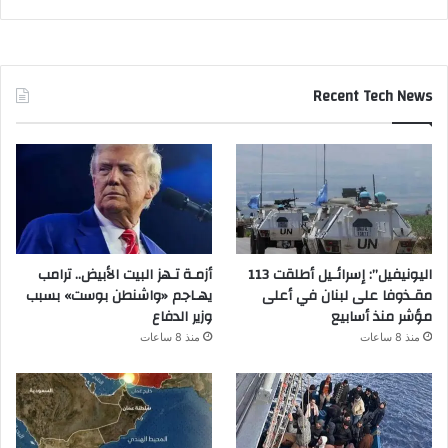
Recent Tech News
اليونيفيل”: إسرائـيل أطلقت 113
أزمـة تـهز البيت الأبيض.. ترامب
مقـذوفا على لبنان في أعلى
يهـاجم «واشنطن بوست» بسبب
مؤشر منذ أسابيع
وزير الدفاع
منذ 8 ساعات
منذ 8 ساعات