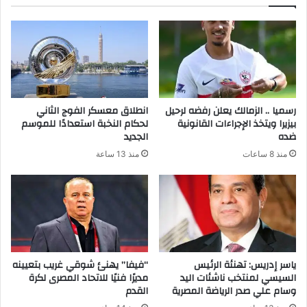
رسميا .. الزمالك يعلن رفضه لرحيل
انطلاق معسكر الفوج الثاني
بيزيرا ويتخذ الإجراءات القانونية
لحكام النخبة استعدادًا للموسم
ضده
الجديد
منذ 8 ساعات
منذ 13 ساعة
ياسر إدريس: تهنئة الرئيس
“فيفا” يهنئ شوقي غريب بتعيينه
السيسي لمنتخب ناشئات اليد
مديرًا فنيًا للاتحاد المصرى لكرة
وسام علي صدر الرياضة المصرية
القدم