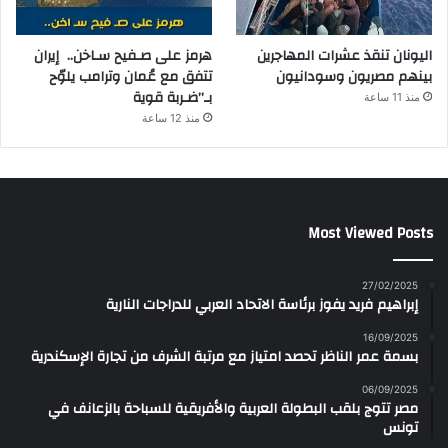
اليونان تنقذ عشرات المهاجرين
هرمز على صـفيح سـاخن.. إيران
بينهم مصريون وسودانيون
تتفق مع عُمان وترامب يلوّح
بـ”ضـربة قوية
منذ 11 ساعة
منذ 12 ساعة
Most Viewed Posts
27/02/2025
إبراهيم فريد يفوز برئاسة الاتحاد العربي للدراجات النارية
16/09/2025
بسمة عمر الناظر تحصد امتياز مع مرتبة الشرف من تجارة الإسكندرية
06/09/2025
مصر تتوج بلقب البطولة العربية والأفريقية للسباحة بالزعانف في
تونس