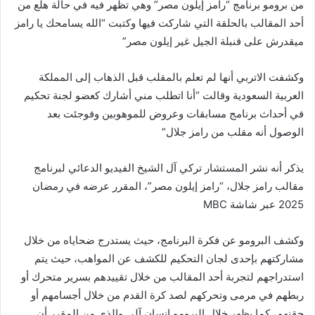
من برومو برنامج “رامز إيلون مصر” وهي تظهر فيه في حالة هلع من
أحد المقالب بالحلقة التي شاركت فيها وكتبت “الله يسامحك يا رامز
ميقدرش على قنبلة الجيل غير إيلون مصر”
وكشفت الاتربي أنها لم تعلم بالمقلب قبل الذهاب إلى المملكة
العربية السعودية وقالت “أنا اتطلب مني أشارك كعضو لجنة تحكيم
في أحداث برنامج مسابقات وعروض للموهوبين وفوجئت بعد
الوصول أنه مقلب من رامز جلال”
يذكر أنه نشر المستشار تركي آل الشيخ الفيديو الدعائي لبرنامج
مقالب رامز جلال، “رامز إيلون مصر”، المقرر عرضه في رمضان
2025 عبر شاشة MBC
وكشف البرومو عن فكرة البرنامج، حيث يستدرج ضحاياه من خلال
مشاركتهم بإحدى لجان التحكيم للكشف عن المواهب، حيث يتم
استدراجهم لتجربة أحد المقالب من خلال تقييدهم بسرير متحرك أو
ربطهم في مرمى وتحركهم لصد كرة القدم من خلال أجسامهم أو
حقنهم، كما يظهر خلال البرومو إنسان آلى والذي من المقرر أن