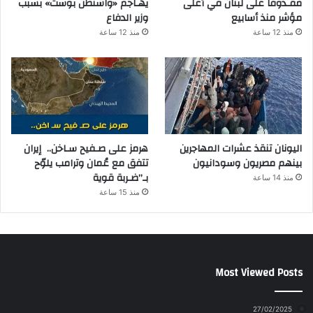
مقـذوفا على لبنان في أعلى
يهـاجم «واشنطن بوست» بسبب
مؤشر منذ أسابيع
وزير الدفاع
منذ 12 ساعة
منذ 12 ساعة
اليونان تنقذ عشرات المهاجرين
هرمز على صـفيح سـاخن.. إيران
بينهم مصريون وسودانيون
تتفق مع عُمان وترامب يلوّح
بـ”ضـربة قوية
منذ 14 ساعة
منذ 15 ساعة
Most Viewed Posts
27/02/2025