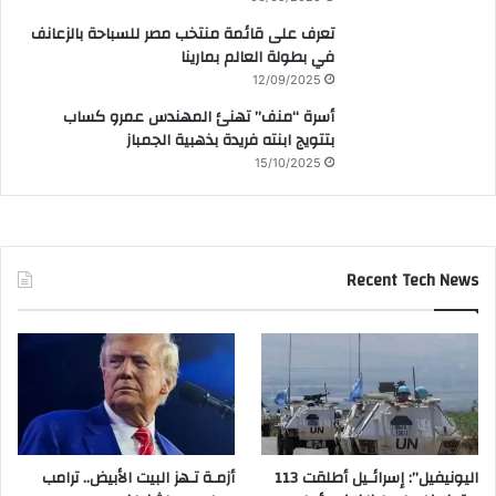
تعرف على قائمة منتخب مصر للسباحة بالزعانف
في بطولة العالم بمارينا
12/09/2025
أسرة “منف” تهنئ المهندس عمرو كساب
بتتويج ابنته فريدة بذهبية الجمباز
15/10/2025
Recent Tech News
اليونيفيل”: إسرائـيل أطلقت 113
أزمـة تـهز البيت الأبيض.. ترامب