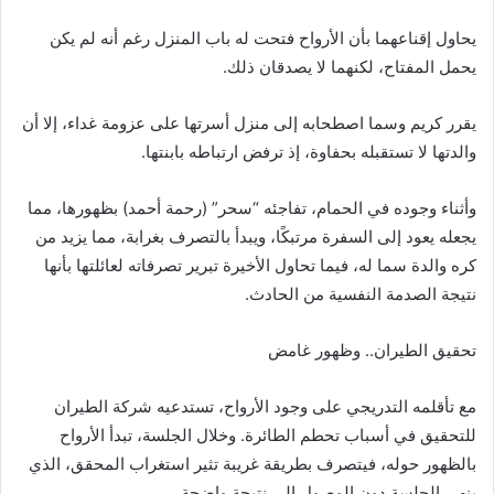
يحاول إقناعهما بأن الأرواح فتحت له باب المنزل رغم أنه لم يكن
يحمل المفتاح، لكنهما لا يصدقان ذلك.
يقرر كريم وسما اصطحابه إلى منزل أسرتها على عزومة غداء، إلا أن
والدتها لا تستقبله بحفاوة، إذ ترفض ارتباطه بابنتها.
وأثناء وجوده في الحمام، تفاجئه “سحر” (رحمة أحمد) بظهورها، مما
يجعله يعود إلى السفرة مرتبكًا، ويبدأ بالتصرف بغرابة، مما يزيد من
كره والدة سما له، فيما تحاول الأخيرة تبرير تصرفاته لعائلتها بأنها
نتيجة الصدمة النفسية من الحادث.
تحقيق الطيران.. وظهور غامض
مع تأقلمه التدريجي على وجود الأرواح، تستدعيه شركة الطيران
للتحقيق في أسباب تحطم الطائرة. وخلال الجلسة، تبدأ الأرواح
بالظهور حوله، فيتصرف بطريقة غريبة تثير استغراب المحقق، الذي
ينهي الجلسة دون الوصول إلى نتيجة واضحة.