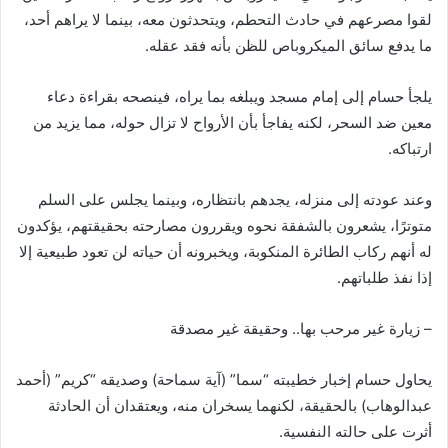
لقوا مصرعهم في حادث التحطم، ويتحدثون معه، بينما لا يراهم أحد،
ما يدفع سائق الميكروباص للظن بأنه فقد عقله.
يلجأ حسام إلى إمام مسجد ويبلغه بما يراه، فينصحه بقراءة دعاء
معين ضد السحر، لكنه يفاجأ بأن الأرواح لا تزال حوله، مما يزيد من
ارتباكه.
وعند عودته إلى منزله، يجدهم بانتظاره، وبينما يجلس على السلم
متوترًا، يشعرون بالشفقة نحوه ويقررون مصارحته بحقيقتهم، يؤكدون
له أنهم ركاب الطائرة المنكوبة، ويخبرونه أن حياته لن تعود طبيعية إلا
إذا نفذ طلباتهم.
– زيارة غير مرحب بها.. وحقيقة غير مصدقة
يحاول حسام إخبار خطيبته “سما” (آية سماحة) وصديقه “كريم” (أحمد
عبدالوهاب) بالحقيقة، لكنهما يسخران منه، ويعتقدان أن الحادثة
أثرت على حالته النفسية.