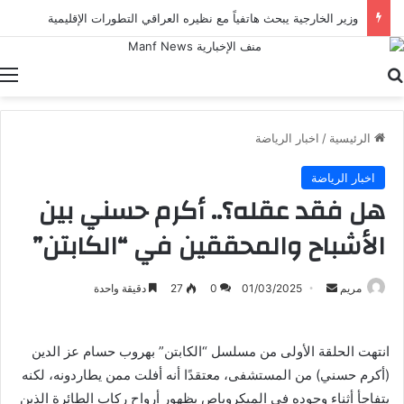
وزير الخارجية يبحث هاتفياً مع نظيره العراقي التطورات الإقليمية
بحث عن
ا
الرئيسية
/
اخبار الرياضة
اخبار الرياضة
هل فقد عقله؟.. أكرم حسني بين
الأشباح والمحققين في “الكابتن”
أرسل
مريم
01/03/2025
0
27
دقيقة واحدة
بريدا
إلكترونيا
انتهت الحلقة الأولى من مسلسل “الكابتن” بهروب حسام عز الدين
(أكرم حسني) من المستشفى، معتقدًا أنه أفلت ممن يطاردونه، لكنه
يتفاجأ أثناء وجوده في الميكروباص بظهور أرواح ركاب الطائرة الذين