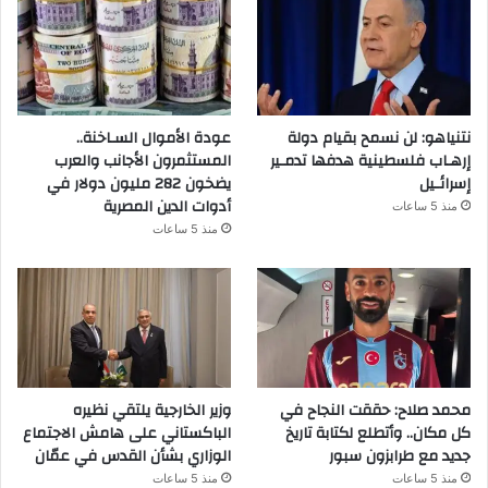
نتنياهو: لن نسمح بقيام دولة
عودة الأموال السـاخنة..
إرهـاب فلسطينية هدفها تدمـير
المستثمرون الأجانب والعرب
إسرائـيل
يضخون 282 مليون دولار في
أدوات الدين المصرية
منذ 5 ساعات
منذ 5 ساعات
محمد صلاح: حققت النجاح في
وزير الخارجية يلتقي نظيره
كل مكان.. وأتطلع لكتابة تاريخ
الباكستاني على هامش الاجتماع
جديد مع طرابزون سبور
الوزاري بشأن القدس في عمّان
منذ 5 ساعات
منذ 5 ساعات