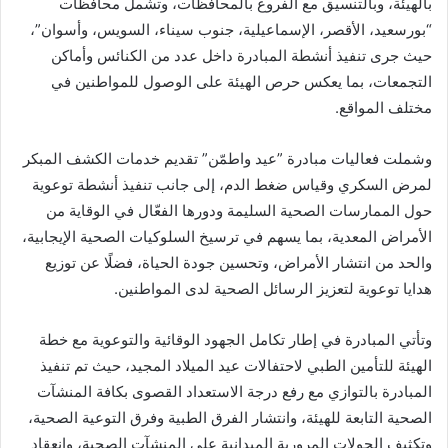
بالهيئة، وبالتنسيق مع الفروع بالمحافظات، وتشمل محافظات
“بورسعيد، الأقصر، الإسماعيلية، جنوب سيناء، السويس، وأسوان”،
حيث جرى تنفيذ أنشطة المبادرة داخل عدد من الكنائس وأماكن
التجمعات، بما يعكس حرص الهيئة على الوصول للمواطنين في
مختلف المواقع.
وشملت فعاليات مبادرة ”عيد واطمّن” تقديم خدمات الكشف المبكر
لمرض السكري وقياس ضغط الدم، إلى جانب تنفيذ أنشطة توعوية
حول الممارسات الصحية السليمة ودورها الفعّال في الوقاية من
الأمراض المعدية، بما يسهم في ترسيخ السلوكيات الصحية الإيجابية،
والحد من انتشار الأمراض، وتحسين جودة الحياة، فضلًا عن توزيع
هدايا توعوية لتعزيز الرسائل الصحية لدى المواطنين.
وتأتي المبادرة في إطار تكامل الجهود الوقائية والتوعوية مع خطة
الهيئة للتأمين الطبي لاحتفالات عيد الميلاد المجيد، حيث تم تنفيذ
المبادرة بالتوازي مع رفع درجة الاستعداد القصوى بكافة المنشآت
الصحية التابعة للهيئة، وانتشار الفرق الطبية وفرق التوعية الصحية،
وتكثيف الجولات المرورية الميدانية على المنشآت الصحية، وانعقاد