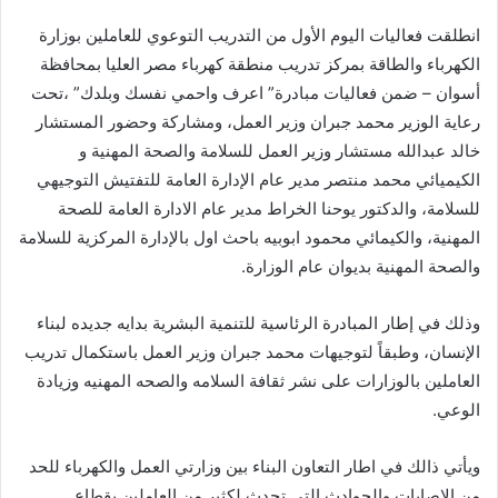
انطلقت فعاليات اليوم الأول من التدريب التوعوي للعاملين بوزارة
الكهرباء والطاقة بمركز تدريب منطقة كهرباء مصر العليا بمحافظة
أسوان – ضمن فعاليات مبادرة” اعرف واحمي نفسك وبلدك” ،تحت
رعاية الوزير محمد جبران وزير العمل، ومشاركة وحضور المستشار
خالد عبدالله مستشار وزير العمل للسلامة والصحة المهنية و
الكيميائي محمد منتصر مدير عام الإدارة العامة للتفتيش التوجيهي
للسلامة، والدكتور يوحنا الخراط مدير عام الادارة العامة للصحة
المهنية، والكيمائي محمود ابوبيه باحث اول بالإدارة المركزية للسلامة
والصحة المهنية بديوان عام الوزارة.
وذلك في إطار المبادرة الرئاسية للتنمية البشرية بدايه جديده لبناء
الإنسان، وطبقاً لتوجيهات محمد جبران وزير العمل باستكمال تدريب
العاملين بالوزارات على نشر ثقافة السلامه والصحه المهنيه وزيادة
الوعي.
ويأتي ذالك في اطار التعاون البناء بين وزارتي العمل والكهرباء للحد
من الاصابات والحوادث التي تحدث لكثير من العاملين بقطاع