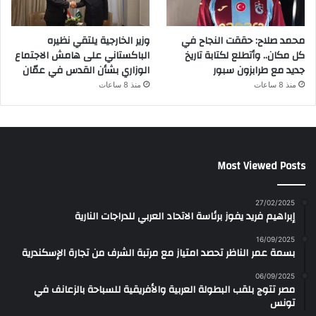
محمد صلاح: حققت النجاح في
وزير الخارجية يلتقي نظيره
كل مكان.. وأتطلع لكتابة تاريخ
الباكستاني على هامش الاجتماع
جديد مع طرابزون سبور
الوزاري بشأن القدس في عمّان
منذ 8 ساعات
منذ 8 ساعات
Most Viewed Posts
27/02/2025
إبراهيم فريد يفوز برئاسة الاتحاد العربي للدراجات النارية
16/09/2025
بسمة عمر الناظر تحصد امتياز مع مرتبة الشرف من تجارة الإسكندرية
06/09/2025
مصر تتوج بلقب البطولة العربية والأفريقية للسباحة بالزعانف في
تونس