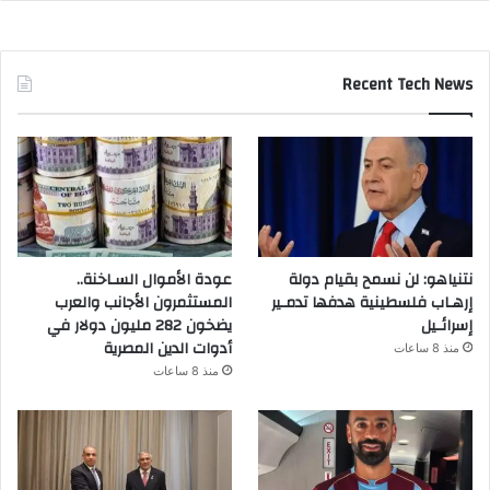
Recent Tech News
نتنياهو: لن نسمح بقيام دولة
عودة الأموال السـاخنة..
إرهـاب فلسطينية هدفها تدمـير
المستثمرون الأجانب والعرب
إسرائـيل
يضخون 282 مليون دولار في
أدوات الدين المصرية
منذ 8 ساعات
منذ 8 ساعات