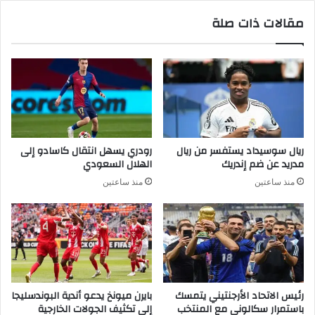
مقالات ذات صلة
ريال سوسيداد يستفسر من ريال
رودري يسهل انتقال كاسادو إلى
مدريد عن ضم إندريك
الهلال السعودي
منذ ساعتين
منذ ساعتين
رئيس الاتحاد الأرجنتيني يتمسك
بايرن ميونخ يدعو أندية البوندسليجا
باستمرار سكالوني مع المنتخب
إلى تكثيف الجولات الخارجية