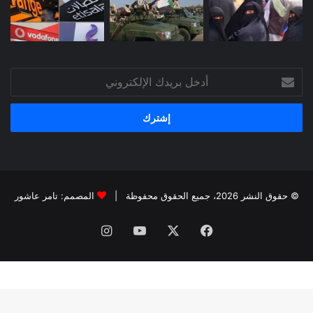
أدخل
بريدك
الإلكتروني
© حقوق النشر 2026، جميع الحقوق محفوظة |
المصمم: تامر عاشور
فيسبوك
X
يوتيوب
انستقرام