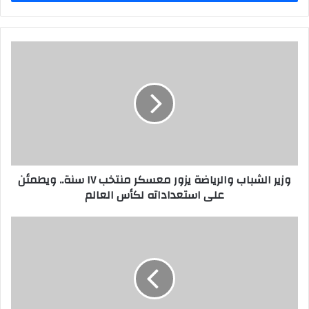
وزير الشباب والرياضة يزور معسكر منتخب ١٧ سنة.. ويطمئن
على استعداداته لكأس العالم