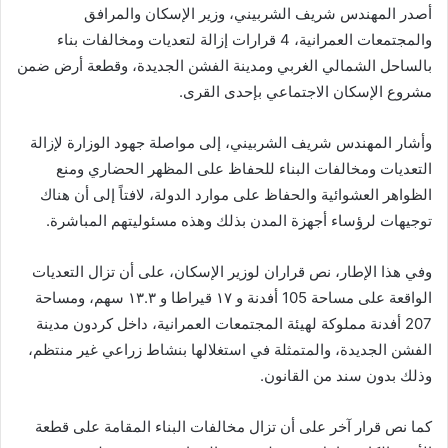
أصدر المهندس شريف الشربيني، وزير الإسكان والمرافق
والمجتمعات العمرانية، 4 قرارات إزالة لتعديات ومخالفات بناء
بالساحل الشمالي الغربي ومدينة الفشن الجديدة، وقطعة أرض ضمن
مشروع الإسكان الاجتماعي بإحدى القرى.
وأشار المهندس شريف الشربيني، إلى مواصلة جهود الوزارة لإزالة
التعديات ومخالفات البناء للحفاظ على المظهر الحضاري ومنع
الظواهر العشوائية والحفاظ على موارد الدولة، لافتاً إلى أن هناك
توجيهات لرؤساء أجهزة المدن بذلك وهذه مسئوليتهم المباشرة.
وفي هذا الإطار، نص قراران لوزير الإسكان، على أن تزال التعديات
الواقعة على مساحة 105 أفدنة و ۱۷ قيراطا و ۱۳.۳ سهم، ومساحة
207 أفدنة مملوكة لهيئة المجتمعات العمرانية، داخل كردون مدينة
الفشن الجديدة، والمتمثلة في استغلالها بنشاط زراعي غير منتظم،
وذلك بدون سند من القانون.
كما نص قرار آخر على أن تزال مخالفات البناء المقامة على قطعة