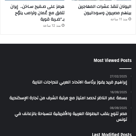
اليونان تنقذ عشرات المهاجرين
هرمز على صـفيح سـاخن.. إيران
بينهم مصريون وسودانيون
تتفق مع عُمان وترامب يلوّح
بـ”ضـربة قوية
منذ 11 ساعة
منذ 12 ساعة
Most Viewed Posts
27/02/2025
إبراهيم فريد يفوز برئاسة الاتحاد العربي للدراجات النارية
16/09/2025
بسمة عمر الناظر تحصد امتياز مع مرتبة الشرف من تجارة الإسكندرية
06/09/2025
مصر تتوج بلقب البطولة العربية والأفريقية للسباحة بالزعانف في
تونس
Last Modified Posts