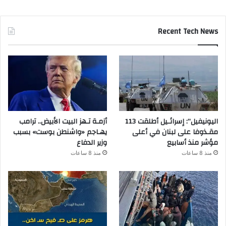
Recent Tech News
اليونيفيل”: إسرائـيل أطلقت 113
أزمـة تـهز البيت الأبيض.. ترامب
مقـذوفا على لبنان في أعلى
يهـاجم «واشنطن بوست» بسبب
مؤشر منذ أسابيع
وزير الدفاع
منذ 8 ساعات
منذ 8 ساعات