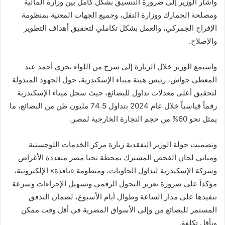
وأشار الوزير إلى ضرورة التنسيق بشكل كامل بين وزارة المالية
ومصلحة الجمارك ووزارة النقل، وجميع الجهات المعنية بمنظومة
الإفراج الجمركي، والعمل بشكل تكاملي لتحقيق أهداف التطوير
والإصلاح.
واستمع الوزير خلال الزيارة إلى شرح من اللواء بحري أحمد عبد
المعطي حواش، رئيس هيئة ميناء الإسكندرية، حول الجهود المبذولة
لتحقيق أعلى معدلات تداول للبضائع، حيث سجل ميناء الإسكندرية
رقماً قياسياً خلال عام 2024 بتداول 74.5 مليون طن من البضائع، ما
يمثل نحو 60% من حجم التجارة الخارجية لمصر.
وتضمنت جولة الوزير التفقدية زيارة مركز الخدمات اللوجستية
ومباني لجان الفحص المشترك بمحطة تحيا مصر متعددة الأغراض
وشركة الإسكندرية لتداول الحاويات، ومنظومة «نافذة» الإلكترونية،
مؤكداً على ضرورة تعزيز التحول الرقمي وتسهيل الإجراءات وسرعة
تنفيذها على مدار الساعة وطوال أيام الأسبوع، لضمان التدفق
المستمر للبضائع من وإلى الأسواق المصرية في أقل وقت ممكن
وبأقل تكلفة.