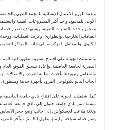
وتفقد الوزير الأعمال الإنشائية للمجمع الطبي بالجامع
العيادات الخارجية، والطوارئ، وغرف العمليات، ووحدات 
الكلوي، والمعامل المركزية، إلى جانب المراكز التعليمية 
واشتملت الجولة على افتتاح مشروع تطوير كلية الهندس
البصرية لجامعة العاصمة، وإعادة تنسيق الموقع العام 
والمعامل وتزويدها بأحدث أنظمة العرض والاتصالات، بما 
أبحاث النانو تكنولوجي المزود بأجهزة حديثة ومتطورة.
كما اشتملت الجولة على افتتاح نادي جامعة العاصمة بهوي
مسماه من نادي جامعة حلوان إلى نادي جامعة العاصمة
يضم حمام سباحة أوليمبيًا بطول 50 مترًا، وآخر للتدريب بطول 25 مترًا، ومنطقة ألعاب مائية (أكوا بارك).