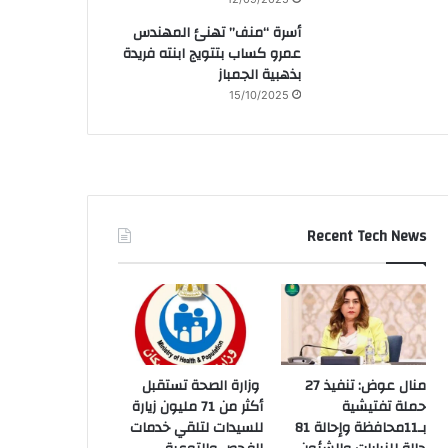
أسرة “منف” تهنئ المهندس
عمرو كساب بتتويج ابنته فريدة
بذهبية الجمباز
15/10/2025
Recent Tech News
منال عوض: تنفيذ 27
وزارة الصحة تستقبل
حملة تفتيشية
أكثر من 71 مليون زيارة
بـ11محافظة وإحالة 81
للسيدات لتلقي خدمات