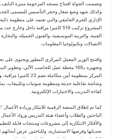
وتضمنت الجولة افتتاح مسجد المرحومة منيرة النايف، 
وكذلك شهد وضع شعار وحجر التأسيس للمسمى الجديد للج
المشروع تركيب 519 كاميرا مراقبة داخل و
الفنية، والتربية الموسيقية، والفنون الجميلة، والتجار
الاتصالات وتكنولوجيا المعلومات.
وتجهيزه بـ169 محطة عمل للحاسب الآلي، وتطوير
المركز بمنظومة أمن متك
وشاشة تفاعلية حديثة ومنظومة صوتيات وتكييفات، بما يو
كفاءة التدريب والاختبارات الإلكترونية.
كما تم إطلاق المنصة الرقمية للابتكار وريادة الأعمال “
الباحثين والطلاب وأعضاء هيئة التدريس ورواد الأعما
تحدياتها وفرصها الاستثمارية، وللباحثين عرض أبحاثهم 