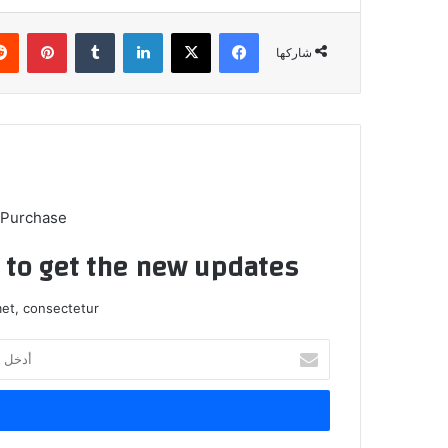
فيسبوك
X
لينكدإن
بينتي
شاركها
 Purchase
t to get the new updates!
et, consectetur.
أدخل
بريدك
الإلكتروني