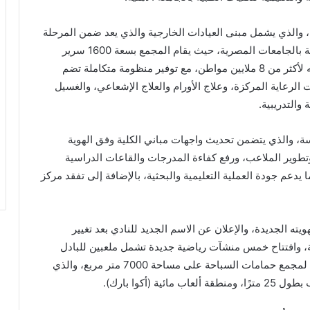
ة، والذي يشمل مبنى العيادات الخارجية والذي يعد ضمن المرحلة
الأولى للمجمع، وأحد أكبر المشروعات الطبية والتعليمية بالجامعات المصرية، حيث يقام المجمع بسعة 1600 سرير
ومجهز بأحدث التقنيات الطبية، ويستهدف تقديم خدماته لأكثر من 8 ملايين مواطن، مع توفير منظومة متكاملة تضم
الرعاية المركزة، وعلاج الأورام والعلاج الإشعاعي، والغسيل
والتدريبية.
ة، والذي يتضمن تحديث واجهات مباني الكلية وفق الهوية
وتطوير الملاعب، ورفع كفاءة المدرجات والقاعات الدراسية
يدعم جودة العملية التعليمية والبحثية، بالإضافة إلى تفقد مركز
ته الجديدة، والإعلان عن الاسم الجديد للنادي بعد تغيير
، وافتتاح خمس منشآت رياضية جديدة تشمل ملعبين للبادل
وثلاثة ملاعب للإسكواش، إلى جانب وضع حجر الأساس لمجمع حمامات السباحة على مساحة 7000 متر مربع، والذي