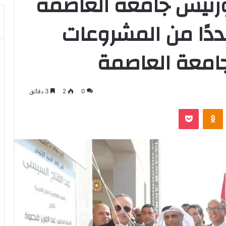
 ورئيس جامعة العاصمة
ددًا من المشروعات
جامعة العاصمة
0
2
3 دقائق
بوكيت
Odnoklassniki