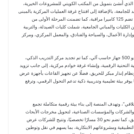
الذي أُنشئ بتمويل من المكتب الكويتي للمشروعات الخيرية،
امعة، بالإضافة إلى افتتاح غرفة العمليات المركزية بالمبنى
الإداري للحرم الجامعي والتي تعتمد على منظومة ذكية تضم 125 كاميرا مراقبة، كما تضمنت المرحلة الأولى من
خارج عدد من الكليات والمباني الجامعية، شملت كليات الصيدلة، والتربية
ة وإدارة الأعمال، والسياحة والفنادق، والمعمل المركزي، ومركز
وافتتح الوزير المعمل المركزي المطور ويحتوى على نحو 500 جهاز حاسب آلي، كما تم تجديد مركز التدريب الذكي،
 البنية التحتية الرقمية، وإنشاء غرفة خوادم مركزية، إلى جانب تزويد
املة تضم 23 كاميرا مراقبة، ونظام إنذار مبكر للحريق، فضلًا عن تجهيز القاعات بأجهزة عرض
فر بيئة تعليمية وتدريبية ذكية تدعم التحول الرقمي، وترفع
تلاقي”، وتهدف المنصة إلى بناء بيئة رقمية متكاملة تجمع
ل والشركات والمؤسسات الصناعية، لتحويل مخرجات الأبحاث
والأفكار الابتكارية إلى مشروعات ومنتجات قابلة للتطبيق، كما تضم نحو 30 مسارًا تخصصيًا، وتتيح للشركات عرض
التطبيقية ومشروعاتهم الابتكارية، بما يسهم في نقل وتوطين