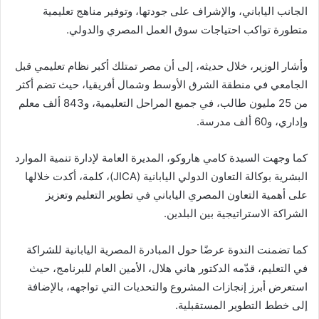
الجانب الياباني، والإشراف على جودتها، وتوفير مناهج تعليمية
متطورة تواكب احتياجات سوق العمل المصري والدولي.
وأشار الوزير، خلال حديثه، إلى أن مصر تمتلك أكبر نظام تعليمي قبل
الجامعي في منطقة الشرق الأوسط وشمال أفريقيا، حيث تضم أكثر
من 25 مليون طالب، في جميع المراحل التعليمية، و843 ألف معلم
وإداري، و60 ألف مدرسة.
كما وجهت السيدة كامي هاروكو، المديرة العامة لإدارة تنمية الموارد
البشرية بوكالة التعاون الدولي اليابانية (JICA)، كلمة، أكدت خلالها
على أهمية التعاون المصري الياباني في تطوير التعليم وتعزيز
الشراكة الاستراتيجية بين البلدين.
كما تضمنت الندوة عرضًا حول المبادرة المصرية اليابانية للشراكة
في التعليم، قدّمه الدكتور هاني هلال، الأمين العام للبرنامج، حيث
استعرض أبرز إنجازات المشروع والتحديات التي تواجهه، بالإضافة
إلى خطط التطوير المستقبلية.