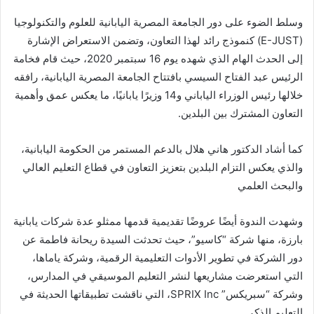
وسلط الضوء على دور الجامعة المصرية اليابانية للعلوم والتكنولوجيا
(E-JUST) كنموذج رائد لهذا التعاون، وتضمن الاستعراض الإشارة
إلى الحدث الهام الذي شهده يوم 16 سبتمبر 2020، حيث قام فخامة
الرئيس عبد الفتاح السيسي بافتتاح الجامعة المصرية اليابانية، رافقه
خلالها رئيس الوزراء الياباني و14 وزيرًا يابانيًا، ما يعكس عمق وأهمية
التعاون المشترك بين البلدين.
كما أشاد الدكتور هاني هلال بالدعم المستمر من الحكومة اليابانية،
والذي يعكس التزام البلدين بتعزيز التعاون في قطاع التعليم العالي
والبحث العلمي
وشهدت الندوة أيضًا عروضًا تقديمية قدمها ممثلو عدة شركات يابانية
بارزة، منها شركة “كاسيو”، حيث تحدثت السيدة ريحانة فاطمة عن
دور الشركة في تطوير الأدوات التعليمية الرقمية، وشركة ياماها،
التي استعرضت مشاريعها لنشر التعليم الموسيقي في المدارس،
وشركة “سبريكس” SPRIX Inc، التي ناقشت تطبيقاتها الحديثة في
التعليم الذكي.