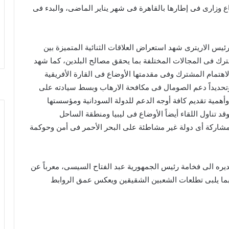
اع وزارى فى إطارها بالقاهرة فى شهر يناير الماضى، والبدء فى
ٔيس الاريترى شهد استعراض العلاقات الثنائية المتميزة بين
ترك فى المجالات المختلفة بما يحقق مصالح البلدين، كما شهد
ات الاهتمام المشترك وفى مقدمتها الأوضاع فى القارة الأفريقية
وتحديداً دعم الصومال فى مكافحة الارهاب وبسط سيادته على
أهمية تقديم كافة أوجه الدعم للدولة السودانية ومؤسستها
 تناول اللقاء أيضاً الأوضاع فى ليبيا ومنطقة الساحل
مشاركة أى دولة غير مشاطئة على البحر الأحمر فى أمن وحوكمة
قديره الى فخامة رئيس الجمهورية عبد الفتاح السيسى، معرباً عن
ة بما يلبى تطلعات الشعبين الشقيقين ويعكس عمق الروابط