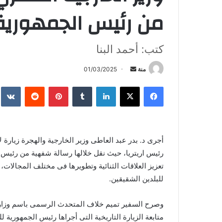
من رئيس الجمهورية ا
كتب: أحمد البنا
أرسل
منة
01/03/2025
بريدا
فيسبوك
X
لينكدإن
بينتيريست
إلكترونيا
رئيس اريتريا، حيث نقل خلالها رسالة شفهية من رئيس ا
تعزيز العلاقات الثنائية وتطويرها فى مختلف المجالات،
للبلدين الشقيقين.
وصرح السفير تميم خلاف المتحدث الرسمى باسم وزارة ال