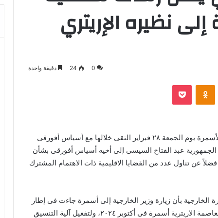
ٕلى نظيره الإريتري
0
24
دقيقة واحدة
بوكيت
Odnoklassniki
أجرى د. بدر عبد العاطى وزير الخارجية والهجرة زيارة لأسمرة يوم الجمعة ٢٨ فبراير التقى خلالها مع أسياس أفورقى
لجمهورية عبد الفتاح السيسى إلى أخيه أسياس أفورقى بشأن
 فضلاً عن تناول عدد من القضايا الاقليمية ذات الاهتمام المشترك
خارجية بأن زيارة وزير الخارجية إلى أسمرة جاءت فى إطار
متابعة الزيارة التاريخية التى أجراها رئيس الجمهورية للعاصمة الاريترية أسمرة فى أكتوبر ٢٠٢٤، ولتفعيل آلية التنسيق