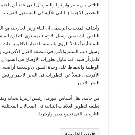
الثلاثى بين مصر واريتريا والصومال التى عقد أول اجتم
التحضير للاجتماع الثانى للآلية فى المستقبل القريب.
وأضاف المتحدث الرسمى أن لقاء وزير الخارجية مع الري
البلدين الشقيقين وسبل الارتقاء بمستوى التعاون المش
اللقاء أيضاً تبادلاً للرؤى بالنسبة القضايا الاقليمية ذ
وسبل دعم السلم والأمن فى منطقة القرن الأفريقى، 
كامل أراضيه، كما تناول تطورات الأوضاع فى السودان و
الوطنية والحفاظ على وحدة السودان وسلامة أراضيه. وقد
الأفريقى، فضلاً عن التطورات فى البحر الأحمر ورفض 
البحر الأحمر.
من جانبه، نقل أسياس أفورقى رئيس اريتريا تحياته وت
تطلعه لتطوير العلاقات الثنائية فى المجالات المختلف
التاريخية التى تجمع مصر واريتريا.
وزير الخارجية