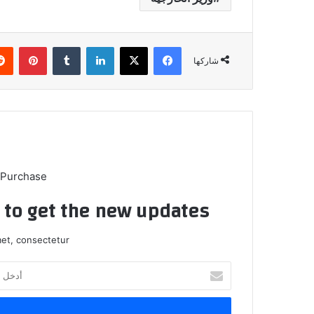
فيسبوك
X
لينكدإن
بينتي
شاركها
 Purchase
t to get the new updates!
et, consectetur.
أدخل
بريدك
الإلكتروني