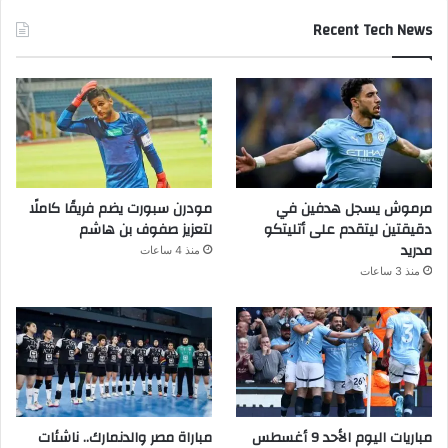
Recent Tech News
مرموش يسجل هدفين في
مودرن سبورت يضم فريقًا كاملًا
دقيقتين ليتقدم على أتليتكو
لتعزيز صفوف بن هاشم
مدريد
منذ 4 ساعات
منذ 3 ساعات
مباريات اليوم الأحد 9 أغسطس
مباراة مصر والدنمارك.. ناشئات