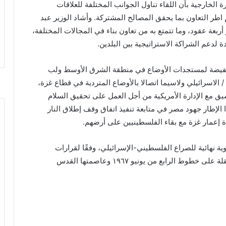
خارجية بأن اللقاء تناول الجوانب المختلفة للعلاقات
 اطر التعاون بما يحقق المصالح المشتركة. وأشاد الوزير عبد
أربعة عقود، وما تتمتع به من تعاون بناء في المجالات المختلفة،
ة لدعم الشراكة الاستراتيجية بين البلدين.
فيضة لمستجدات الأوضاع في منطقة الشرق الأوسط ولب
الاسرائيلي ولاسيما اتصالا بالأوضاع المتردية في قطاع غزة،
يق مع الإدارة الأمريكية من أجل العمل على تحقيق السلام
إطار جهود مصر في متابعة تنفيذ اتفاق وقف إطلاق النار
دة إعمار غزة مع بقاء الفلسطينيين على أرضهم.
نهائية للصراع الفلسطيني-الإسرائيلي، وفقًا لقرارات
الشرعية الدولية، بما يضمن إقامة دولة فلسطينية مستقلة على خطوط الرابع من يونيو ١٩٦٧ وعاصمتها القدس