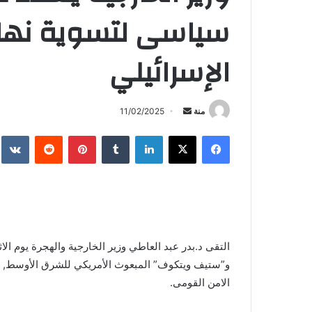
سياسى لتسوية نهائ
الإسرائيلي
أرسل
منة
11/02/2025
بريدا
فيسبوك
X
لينكدإن
بينتيريست
إلكترونيا
و”ستيف ويتكوف” المبعوث الأمريكي للشرق الأوسط, 
الامن القومى.