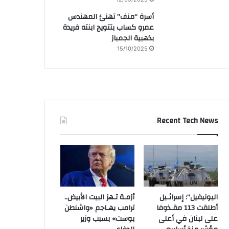
أسرة “منف” تهنئ المهندس
عمرو كساب بتتويج ابنته فريدة
بذهبية الجمباز
15/10/2025
Recent Tech News
اليونيفيل”: إسرائـيل
أزمـة تـهز البيت الأبيض..
أطلقت 113 مقـذوفا
ترامب يهـاجم «واشنطن
على لبنان في أعلى
بوست» بسبب وزير