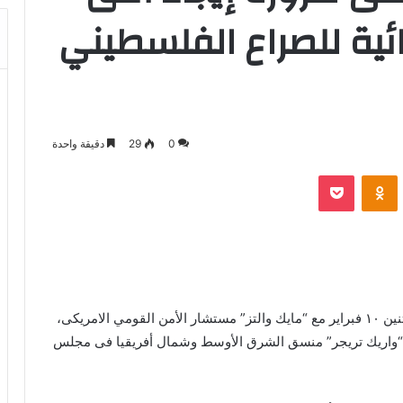
ية للصراع الفلسطيني
0
29
دقيقة واحدة
بوكيت
Odnoklassniki
التقى د.بدر عبد العاطي وزير الخارجية والهجرة يوم الاثنين ١٠ فبراير مع “مايك والتز” مستشار الأمن القومي الامريكى،
“واريك تريجر” منسق الشرق الأوسط وشمال أفريقيا فى مجلس