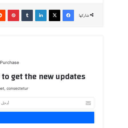
فيسبوك
X
لينكدإن
بينتي
شاركها
 Purchase
t to get the new updates!
et, consectetur.
أدخل
بريدك
الإلكتروني