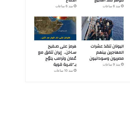
مؤشر منذ أسابيع
الدفاع
منذ 6 ساعات
منذ 6 ساعات
اليونان تنقذ عشرات
هرمز على صـفيح
المهاجرين بينهم
سـاخن.. إيران تتفق مع
مصريون وسودانيون
عُمان وترامب يلوّح
بـ”ضـربة قوية
منذ 9 ساعات
منذ 10 ساعات