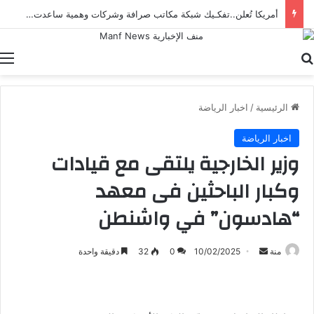
أمريكا تُعلن..تفكـيك شبكة مكاتب صرافة وشركات وهمية ساعدت إيران على تهـريب الأموال
بحث عن
ا
الرئيسية
/
اخبار الرياضة
اخبار الرياضة
وزير الخارجية يلتقى مع قيادات
وكبار الباحثين فى معهد
“هادسون” في واشنطن
أرسل
منة
10/02/2025
0
32
دقيقة واحدة
بريدا
إلكترونيا