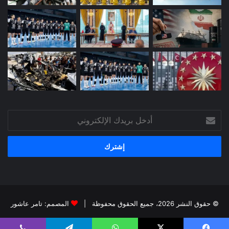
أدخل
بريدك
الإلكتروني
© حقوق النشر 2026، جميع الحقوق محفوظة |
المصمم: تامر عاشور
فيسبوك
X
يوتيوب
انستقرام