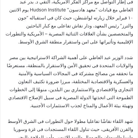
فى إطار التواصل مع مراكز الفكر الأمريكية، التقي د. بدر عبد
العاطي مع قيادات “معهد هادسون” Hudson Institute يوم الاثنين
١٠ فبراير خلال زيارته لواشنطن، حيث كان فى استقباله “جون
والترز” رئيس المعهد، ودار نقاش تفاعلى مع كبار الباحثين
والمتخصصين بشأن العلاقات الثنائية المصرية – الأمريكية والتطورات
الإقليمية وتأثيراتها على امن واستقرار منطقة الشرق الأوسط.
شدد الوزير عبد العاطي على أهمية الشراكة الاستراتيجية بين مصر
والولايات المتحدة فى تحقيق الأمن والاستقرار بالمنطقة، مستعرضًا
ما تحققه من مصالح مشتركة فى المجالات السياسية والأمنية
والعسكرية والاقتصادية المختلفة، مبرزا ضرورة تكثيف التعاون
التجارى والاقتصادي والاستثماري بين البلدين، منوهًا إلى الخطوات
الطموحة التى اتخذتها الدولة المصرية فى سبيل الإصلاح الاقتصادي
وتهيئة بيئة الأعمال والمناخ لجذب الاستثمارات الأجنبية.
شهد اللقاء نقاشًا تفاعليا مطولا حول التطورات فى الشرق الأوسط
والقرن الأفريقى، حيث تناول اللقاء المستجدات فى غزة وسوريا
وليبيا والسودان والصومال والسد الاثيوبى وأمن الملاحة بالبحر