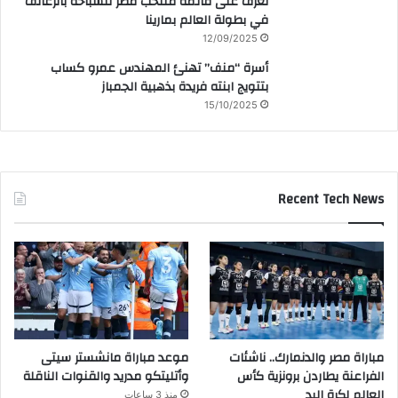
تعرف على قائمة منتخب مصر للسباحة بالزعانف
في بطولة العالم بمارينا
12/09/2025
أسرة “منف” تهنئ المهندس عمرو كساب
بتتويج ابنته فريدة بذهبية الجمباز
15/10/2025
Recent Tech News
مباراة مصر والدنمارك.. ناشئات
موعد مباراة مانشستر سيتى
الفراعنة يطاردن برونزية كأس
وأتليتكو مدريد والقنوات الناقلة
العالم لكرة اليد
منذ 3 ساعات