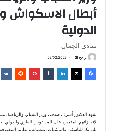
أبطال الاسكواش ويش
الدولية
شادي الجمال
أرسل
راحخ
26/02/2025
بريدا
فيسبوك
X
لينكدإن
بينتيريست
إلكترونيا
شهد الدكتور أشرف صبحي وزير الشباب والرياضة، مساء
لإنجازاتهم المتميزة على المستويين القاري والدولي، بب
بامريكا للناشئين والناشئات، وبطولة بريطانيا المفتوح