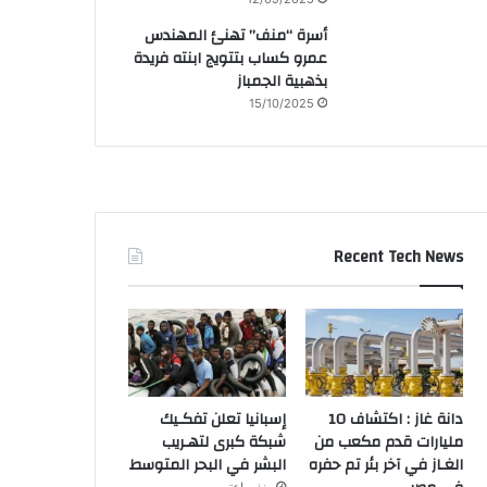
أسرة “منف” تهنئ المهندس
عمرو كساب بتتويج ابنته فريدة
بذهبية الجمباز
15/10/2025
Recent Tech News
دانة غاز : اكتشاف 10
إسبانيا تعلن تفكـيك
مليارات قدم مكعب من
شبكة كبرى لتهـريب
الغـاز في آخر بئر تم حفره
البشر في البحر المتوسط