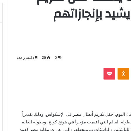
يد بإنجازاتهم
0
25
دقيقة واحدة
بوكيت
Odnoklassniki
 اليوم، حفل تكريم أبطال مصر في الإسكواش، وذلك تقديراً
طولة العالم التي أقيمت مؤخراً في هونج كونج، وبطولة العالم
ة للناشئين والناشئات ببرمنجهام، والتي عززت مكانة مصر كقوة