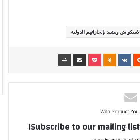
اسكواش ويشيد بإنجازاتهم الدولية
ريست
بوكيت
Odnoklassniki
مشاركة عبر البريد
طباعة
With Product You
Subscribe to our mailing lis
Lorem ipsum dolor sit am