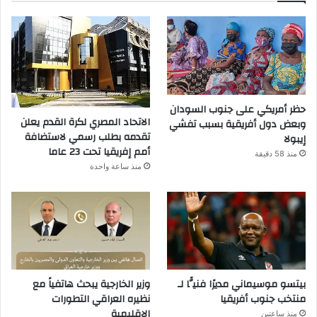
حظر أمريكي على جنوب السودان
الاتحاد المصري لكرة القدم يعلن
وبعض دول أفريقية بسبب تفشي
تقدمه بطلب رسمي لاستضافة
إيبولا
أمم إفريقيا تحت 23 عاما
منذ 58 دقيقة
منذ ساعة واحدة
بيتسو موسيماني مديرًا فنيًّا لـ
وزير الخارجية يبحث هاتفياً مع
منتخب جنوب أفريقيا
نظيره العراقي التطورات
الإقليمية
منذ ساعتين