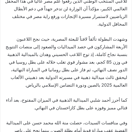
للاعبي المنتخب الوطني الذين رفعوا علم مصر عالياً في هذا المحفل
العالمي الكبير، مؤكداً أن الوزارة لن تدخر جهداً في دعم الأبطال
الرياضيين لاستمرار مسيرة الإنجازات ورفع راية مصر في مختلف
المحافل الدولية.
وشهدت البطولة تألقاً لافتاً للبعثة المصرية، حيث نجح اللاعبون
الأربعة المشاركون في حصد الميداليات والصعود إلى منصات التتويج
بنسبة نجاح كاملة، إذ توج اللاعب الحسيني وهدان بالميدالية الذهبية
في وزن 85 كجم، بعد مشوار قوي تغلب خلاله على بطل روسيا في
الدور نصف النهائي، ثم فاز على بطل رومانيا في المباراة النهائية،
ليحقق ثالث ميدالية ذهبية في مسيرته الدولية بعد ذهبيتي الألعاب
العالمية 2025 بالصين ودورة التضامن الإسلامي بالرياض.
كما أحرز أحمد شلبي الميدالية الذهبية في الميزان المفتوح، بعد أداء
قتالي مميز وفوزه على بطل كازاخستان في النهائي.
وفي منافسات السيدات، حصلت منة الله محمد حسن على الميدالية
الفضية عقب مباراة قوية أمام بطلة الصين، بينما نجح علي ناصر