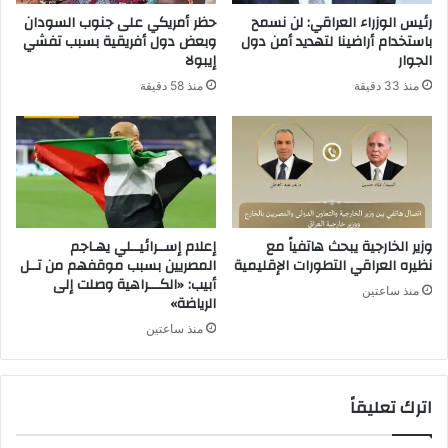
رئيس الوزراء العراقي: لن نسمح
حظر أمريكي على جنوب السودان
باستخدام أراضينا لتهديد أمن دول
وبعض دول أفريقية بسبب تفشي
الجوار
إيبولا
منذ 33 دقيقة
منذ 58 دقيقة
وزير الخارجية يبحث هاتفياً مع
إعلام إســرائيــلي يهـاجم
نظيره العراقي التطورات الإقليمية
المصريين بسبب موقفهم من تــل
أبيب: «الكـــراهية وصلت إلى
منذ ساعتين
الرياضة»
منذ ساعتين
اترك تعليقاً