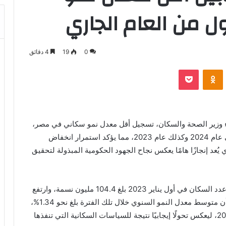
ول من العام الجاري
0
19
4 دقائق
بوكيت
Odnoklassniki
اء وزير الصحة والسكان، تسجيل أقل معدل نمو سكاني في مصر،
خلال الربع الأول من عام 2025، مقارنة بالربع الأول في عام 2024 وكذلك عام 2023، مما يؤكد استمرار انخفاض
ُعد إنجازًا هامًا يعكس نجاح الجهود الحكومية المبذولة لتحقيق
وقال الدكتور خالد عبدالغفار، إن البيانات تشير إلى أن عدد السكان في أول يناير 2023 بلغ 104.4 مليون نسمة، وارتفع
إلى 107.2 مليون نسمة في أول يناير 2025، بما يعني أن متوسط معدل النمو السنوي خلال تلك الفترة بلغ نحو 1.34%،
مقارنة بمعدل 1.4% في عام 2024، و1.6% في عام 2023، ليعكس تحولًا إيجابيًا نتيجة للسياسات السكانية التي تنفذها