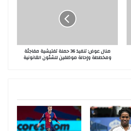
منال عوض: تنفيذ 36 حملة تفتيشية مفاجئة
ومخططة وإحالة موظفين للشئون القانونية