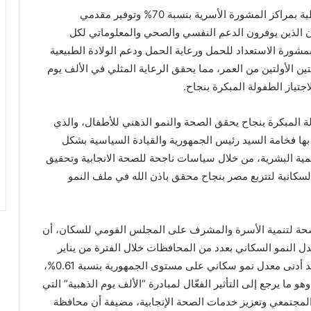
ولفت نائب رئيس الوزراء وزير الصحة إلى تحقيق التغطية بمراكز المشورة الأسرية بنسبة 70% وتوفير مقدمي
ان الذين يوفرون الدعم النفسي والصحي والمعلوماتي لكل
بمشورة الاستعداد للحمل ورعاية الحمل ودعم الولادة الطبيعية
ين الأولتين من العمر، مما يحقق الرعاية المثلي في الألف يوم
لاجتياز الطفولة المبكرة بنجاح.
لة المبكرة بنجاح يحقق الصحة والنمو الذهني للأطفال، والذي
م بها فخامة السيد رئيس الجمهورية والقيادة السياسية بشكل
نمية البشرية، من خلال سياسات ناجحة للصحة الانجابية وتحقيق
لسكانية لتتربع مصر بنجاح محقق باذن الله في ملف النمو
الصحة لتنمية الأسرة والمشرف على المجلس القومي للسكان، أن
دل النمو السكاني بعدد من المحافظات خلال الفترة من يناير
2023 حتى أبريل 2025، حيث سجلت محافظة بورسعيد أدنى معدل نمو سكاني على مستوى الجمهورية بنسبة 0.61%،
ا يرجع إلى التأثير الفعّال لمبادرة “الألف يوم الذهبية” التي
المجتمعي وتعزيز خدمات الصحة الإنجابية، مضيفة أن محافظة