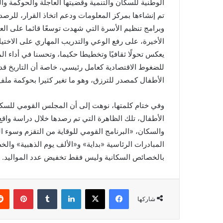
الوطنية للسكان والتنمية وقضيتها العاجلة والحوكمة 
تم إنشاءها بمركز المعلومات ودعم اتخاذ القرار، للرص
وبرامج تنظيم الأسرة التي شهدت توسعًا قائما على الع
الأخيرة، على رفع الوعي والتدريب المهاري على الاختيار 
يعكس تحولًا ثقافيًا وتخطيطا حكيما، وتحسنا في أداء ا
للضغوط الاقتصادية كعامل رئيسي، خاصة أن التاريخ قد 
الأطفال كمصدر للترزق، وهو ما تغير كثيرا بحوكمة ملف 
وفي ختام كلمتها، نوهت إلى أن المجلس القومي للسكا
الأطفال، تلك الظاهرة التي تم رصدها خلال دراسة واق
والسكان، «البرنامج القومي للوقاية من التقزم وسوء ال
المبادرات الرئاسية «بداية» و«الألف يوم الذهبية» والخ
بالخصائص السكانية وليس فقط تخفيض عدد المواليد.
فيسبوك
X
لينكدإن
بينتي
شاركها