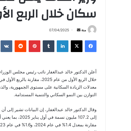
سكان خلال الربع الأ
أرسل
منة
07/04/2025
بريدا
فيسبوك
X
لينكدإن
بينتيريست
إلكترونيا
أعلن الدكتور خالد عبدالغفار نائب رئيس مجلس الوزر
معدلات الزيادة السكانية على مستوى الجمهورية، والذي ي
التوازن بين النمو السكاني والتنمية المستدامة.