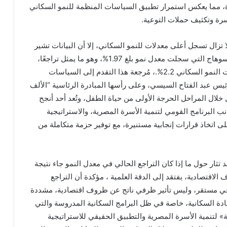
غ 0.86% خلال نفس الفترة، مما يعكس استمرار تطبيق السياسات المنظمة للنمو السكاني
رة وتكثيف حملات التوعية.
تزال تسجل أعلى معدلات للنمو السكاني، إلا أن البيانات تشير
إلى تحسن نسبي في بعض المحافظات، مثل محافظة سوهاج التي سجلت معدل نمو بلغ 1.97%، وهو ما يمثل تراجعًا،
مقارنة بالسنوات السابقة التي كانت تتجاوز فيها معدلات النمو السكاني 2.2%.، مُرجعة هذا التقدم إلى السياسات
رئيس عبد الفتاح السيسي، وعلى رأسها المبادرة الرئاسية “الألف
خلال المراحل الحرجة الأولى من حياة الطفل، وتُعد أحد أنجح
البرنامج القومي لتنمية الأسرة المصرية، والاستراتيجية
لى اتخاذ قرارات إنجابية مستنيرة، مع توفير حزمة متكاملة من
تثار حول ما إذا كان التراجع الحالي في معدل النمو جاء نتيجة
لاقتصادية، يفتقد إلى الدقة العلمية ، مؤكدة أن التراجع
افي مستقر، وليس تأثير ظرفي ناتج عن ظروف اقتصادية، مشددة
 السكانية، خاصة في ظل البرامج السكانية المدروسة والتي
ة» لتنمية الأسرة المصرية والتطبيق الحقيقي للاستراتيجية