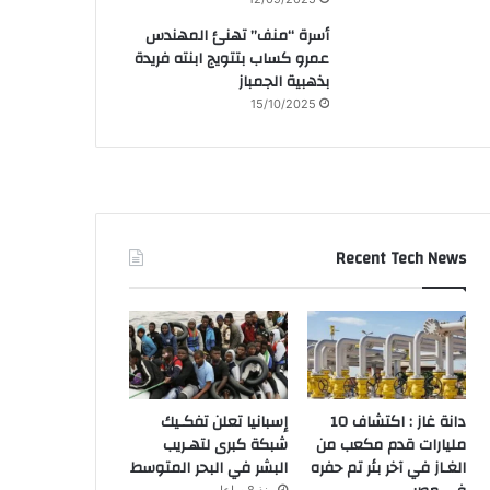
أسرة “منف” تهنئ المهندس
عمرو كساب بتتويج ابنته فريدة
بذهبية الجمباز
15/10/2025
Recent Tech News
دانة غاز : اكتشاف 10
إسبانيا تعلن تفكـيك
مليارات قدم مكعب من
شبكة كبرى لتهـريب
الغـاز في آخر بئر تم حفره
البشر في البحر المتوسط