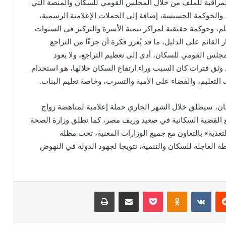
والمراقبة للملف من خلال المجلس القومي للسكان والمنصة التي
د والحوكمة الحسيسة، إضافة إلى الحملات الإعلامية الرسمية،
لم، وحوكمة حقيقية لمراكز تنمية الأسرة والتركيز في السنوات
القائم على الدليل، ما قد يُعزز فكرة أن جزءًا من التراجع
لمجلس القومي للسكان، أدى إلى تعظيم التراجع، ولا يعود
وثق فترات كان السبب وراء ارتفاع السكان خلالها، هو استخدام
التعليم، والقضاء على الأمية والتسرب، وخاصة تعليم البنات.
ن، سيطلق خلال الشهر الجاري حملة إعلامية لمناهضة زواج
ع القضية السكانية في صعيد وريف مصر، كما تطلق وزارة الصحة
تغذية» بالتعاون مع جميع الوزارات المعنية، تحت مظلة
طة العاجلة للسكان والتنمية، تتويجا لجهود الدولة في النهوض
ريست
بوكيت
Odnoklassniki
مشاركة عبر البريد
طباعة