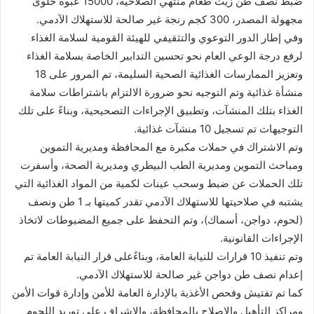
ضبط نصف طن زيت طعام منتهي الصلاحية، 15000 عبوة حلوى
مجهولة المصدر، 300 كجم رنجة غير صالحة للاستهلاك الآدمي.
وفي إطار الدور التوعوي والتثقيفي للهيئة القومية لسلامة الغذاء
لرفع درجة الوعي العام نحو تحسين التدابير الخاصة بسلامة الغذاء
وتعزيز الممارسات الغذائية الصحية السليمة، تم المرور على 18
منشأة غذائية وتم التوجيه نحو ضرورة الالتزام باشتراطات سلامة
الغذاء بتلك المنشآت، وتطبيق الإجراءات التصحيحية، وبناءً على تلك
التوجيهات تم تسجيل 10 منشآت غذائية.
وتم الاشتراك في حملات مكبرة مع المحافظة ومديرية التموين
ومباحث التموين ومديرية الطب البيطري ومديرية الصحة، وأسفرت
تلك الحملات عن ضبط وسحب عينات لكمية من المواد الغذائية التي
يشتبه في صلاحيتها للاستهلاك الآدمي تقدر كميتها بـ 1 طن ونصف
(لحوم، دواجن، أسماك)، وتم التحفظ على جميع المضبوطات لاتخاذ
الإجراءات القانونية.
وتم تنفيذ 10 قرارات للنيابة العامة، وبناءًعلى قرار النيابة العامة تم
إعدام نصف طن دواجن غير صالحة للاستهلاك الآدمي.
كما تم تفتيش وفحص الأغذية بالإدارة العامة للأمن وإدارة قوات الأمن
ومراكز التأهيل والإصلاح بالمحافظة، والإشراف على توريد اللحوم