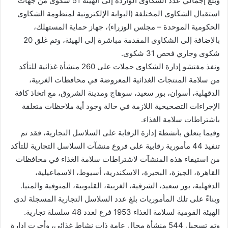
وبلغ إجمالي عدد الشكاوى الواردة إلى الهيئة 51 شكوى من جهات
استقبال الشكاوى المختلفة (البوابة الإلكترونية لمنظومة الشكاوى
الحكومية الموحدة – مجلس الوزراء)، جهاز حماية المستهلك،
بالإضافة إلى الشكاوى المقدمة مباشرة إلى الهيئة، وتم غلق 20
شكوى وجاري فحص 31 شكوى.
ونفذ مفتشو إدارة الشكاوى حملات على 260 منشأة غذائية للتأكد
من سلامة المنتجات الغذائية المعروضة في محافظات الغربية،
الدقهلية، أسوان، بور سعيد، سوهاج ومدينة الشروق، مع اتخاذ كافة
الإجراءات التصحيحية اللازمة في حالة وجود أية ملاحظات متعلقة
باشتراطات سلامة الغذاء.
وفيما يتعلق بأنشطة إدارة الرقابة على السلاسل التجارية، فقد تم
تنفيذ 44 مأمورية رقابية على فروع منشآت السلاسل التجارية للتأكد
من استيفاء هذه المنشآت لاشتراطات سلامة الغذاء في محافظات
القاهرة، الجيزة، البحيرة، الاسكندرية، أسيوط، الاسماعيلية،
الدقهلية، بور سعيد، الشرقية، الغربية، القليوبية، المنوفية والمنيا.
وبناءً على تلك المأموريات بلغ عدد السلاسل التجارية المسجلة لدى
الهيئة القومية لسلامة الغذاء 1953 فرع لعدد 48 سلسلة تجارية.
وتم تسجيل 544 منشأة محال عامة ذات نشاط غذائي، وأجرت إدارة