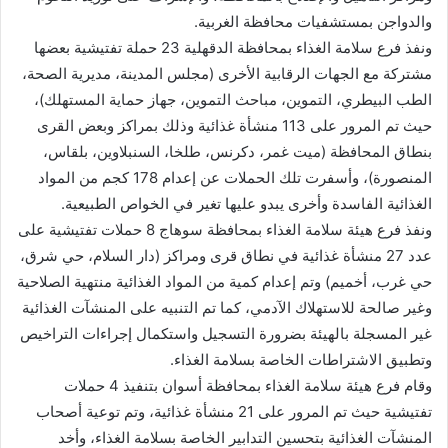
والدواجن بمستشفيات محافظة الغربية.
ونفذ فرع سلامة الغذاء بمحافظة الدقهلية 23 حملة تفتيشية بعضها
مشتركة مع الجهات الرقابية الأخرى (مجلس المدينة، مديرية الصحة،
الطب البيطري، التموين، مباحث التموين، جهاز حماية المستهلك)،
حيث تم المرور على 113 منشأة غذائية وذلك بمراكز وبعض القرى
بنطاق المحافظة (ميت غمر، دكرنس، طلخا، السنبلاوين، بلقاس،
المنصورة)، وأسفرت تلك الحملات عن إعدام 178 كجم من المواد
الغذائية الفاسدة وأخرى يبدو عليها تغير في الخواص الطبيعية.
ونفذ فرع هيئة سلامة الغذاء بمحافظة سوهاج 8 حملات تفتيشية على
عدد 27 منشأة غذائية في نطاق قرى ومراكز (دار السلام، حي شرق،
حي غرب، أخميم) وتم إعدام كمية من المواد الغذائية منتهية الصلاحية
وغير صالحة للاستهلاك الآدمي، كما تم التنبيه على المنشآت الغذائية
غير المسجلة بالهيئة بضرورة التسجيل واستكمال إجراءات التراخيص
وتطبيق الاشتراطات الخاصة بسلامة الغذاء.
وقام فرع هيئة سلامة الغذاء بمحافظة أسوان بتنفيذ 4 حملات
تفتيشية حيث تم المرور على 21 منشأة غذائية، وتم توعية أصحاب
المنشآت الغذائية بتحسين التدابير الخاصة بسلامة الغذاء، وأخد