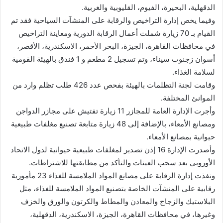
الدقهلية، البحيرة، الفيوم، القليوبية والغربية.
وفيما يخص إدارة التراخيص والرقابة على المنشآت السياحية فقد تم
القيام بـ 70 زيارة شملت أعمال الرقابة الدورية ومعاينة التراخيص
في محافظات القاهرة، الجيزة، البحر الأحمر، الاسكندرية، الأقصر،
أسوان زجنوب سيناء، وتم تسجيل 2 مطعم و 1 فندق بالهيئة القومية
لسلامة الغذاء.
وقامت لجنة التظلمات بالهيئة بفحص عدد 426 طلب تظلم وارد من
الموانئ المختلفة.
وأجرت الإدارة العامة للمجازر 11 زيارة تفتيش على مجازر الدواجن
ومصانع الأمعاء، بالإضافة إلى 48 زيارة متابعة تصنيع مغلفات طبيعية
حيوانية بمصانع الأمعاء.
وأصدرت الإدارة 16 إذن تصدير لمغلفات طبيعية حيوانية لدول الاتحاد
الأوروبي بعد سحب العينات والتأكد من مطابقتها للاشتراطات.
ونفذت إدارة الرقابة على مصانع المواد الملامسة للغذاء 23 مأمورية
رقابية على المنشآت الخاصة بتصنيع المواد الملامسة للغذاء، مثل
البلاستيك والزجاج والمعادن والمطاط والكرتون والورق والخزف
وغيرها، في محافظات القاهرة، الجيزة، الاسكندرية، الدقهلية،