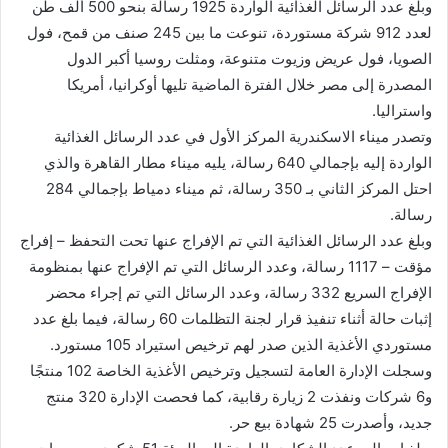
وبلغ عدد الرسائل الغذائية الواردة 1925 رسالة بنحو 500 ألف طن
لعدد 912 شركة مستوردة، تنوعت ما بين 245 صنف من قمح، فول
الصويا، فول عريض وزيوت متنوعة، ومثلت روسيا أكبر الدول
المصدرة إلى مصر خلال الفترة الماضية تليها أوكرانيا، أمريكا
واستراليا.
وتصدر ميناء الاسكندرية المركز الأول في عدد الرسائل الغذائية
الواردة إليه بإجمالي 640 رسالة، يليه ميناء مطار القاهرة والذي
احتل المركز الثاني بـ 350 رسالة، ثم ميناء دمياط بإجمالي 284
رسالة.
وبلغ عدد الرسائل الغذائية التي تم الإفراج عنها تحت التحفظ – إفراج
مؤقت – 1117 رسالة، وعدد الرسائل التي تم الإفراج عنها بمنظومة
الإفراج السريع 332 رسالة، وعدد الرسائل التي تم إجراء محضر
إثبات حالة أثناء تنفيذ قرار لجنة التظلمات 60 رسالة، فيما بلغ عدد
مستوردي الأغذية الذين صدر لهم ترخيص استيراد 105 مستورد.
وسجلت الإدارة العامة لتسجيل وترخيص الأغذية الخاصة 102 منتجًا
و6 شركات ونفذت 2 زيارة رقابية، كما فحصت الإدارة 320 منتج
جديد، وأصدرت 25 شهادة بيع حر.