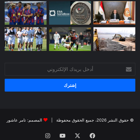
أدخل
بريدك
الإلكتروني
© حقوق النشر 2026، جميع الحقوق محفوظة |
المصمم: تامر عاشور
فيسبوك
X
يوتيوب
انستقرام