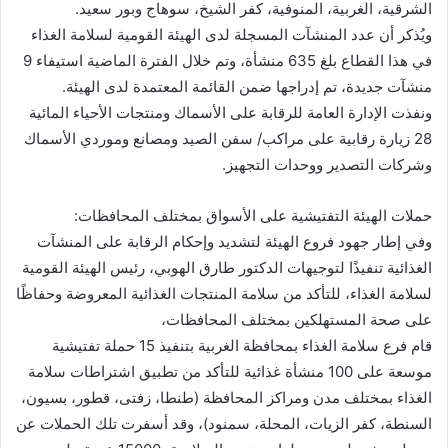
الشرقية، الغربية، المنوفية، كفر الشيخ، سوهاج وبور سعيد.
ويُذكر أن عدد المنشآت المسجلة لدى الهيئة القومية لسلامة الغذاء
في هذا القطاع بلغ 635 منشأة، وتم خلال الفترة الماضية استيفاء 9
منشآت جديدة، تم إدراجها ضمن القائمة المعتمدة لدى الهيئة.
ونفذت الإدارة العامة للرقابة على الأسماك ومنتجات الأحياء المائية
28 زيارة رقابية على مراكب/ سفن الصيد ومصانع وموردي الأسماك
وشركات التصدير ووحدات التجهيز.
حملات الهيئة التفتيشية على الأسواق بمختلف المحافظات:
وفي إطار جهود فروع الهيئة لتشديد وإحكام الرقابة على المنشآت
الغذائية تنفيذًا لتوجيهات الدكتور طارق الهوبي، رئيس الهيئة القومية
لسلامة الغذاء، للتأكد من سلامة المنتجات الغذائية المعروضة وحفاظًا
على صحة المستهلكين بمختلف المحافظات،
قام فرع سلامة الغذاء بمحافظة الغربية بتنفيذ 15 حملة تفتيشية
موسعة على 100 منشأة غذائية للتأكد من تطبيق اشتراطات سلامة
الغذاء بمختلف مدن ومراكز المحافظة (طنطا، زفتى، قطور، بسيون،
السنطة، كفر الزيات، المحلة، سمنود)، وقد أسفرت تلك الحملات عن